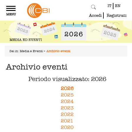
IT
EN
Toggle
MENU
navigation
Accedi
Registrati
Sei in:
Media e Eventi
>
Archivio eventi
Archivio eventi
Periodo visualizzato: 2026
2026
2025
2024
2023
2022
2021
2020