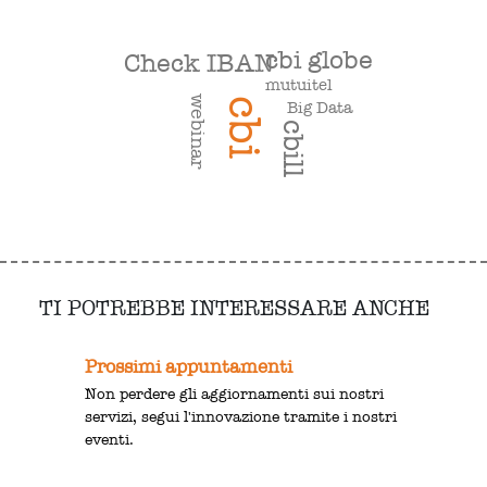
cbi globe
Check IBAN
mutuitel
webinar
cbi
Big Data
cbill
TI POTREBBE INTERESSARE ANCHE
Prossimi appuntamenti
Non perdere gli aggiornamenti sui nostri
servizi, segui l'innovazione tramite i nostri
eventi.