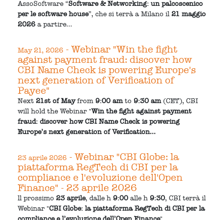
AssoSoftware “
Software & Networking: un palcoscenico
per le software house
”, che si terrà a Milano il
21 maggio
2026
a partire...
- Webinar "Win the fight
May 21, 2026
against payment fraud: discover how
CBI Name Check is powering Europe's
next generation of Verification of
Payee"
Next
21st of May
from
9:00 am
to
9:30 am
(CET), CBI
will hold the Webinar "
Win the fight against payment
fraud: discover how CBI Name Check is powering
Europe’s next generation of Verification...
- Webinar "CBI Globe: la
23 aprile 2026
piattaforma RegTech di CBI per la
compliance e l'evoluzione dell'Open
Finance" - 23 aprile 2026
ll prossimo
23 aprile
, dalle h
9:00
alle h
9:30
, CBI terrà il
Webinar "
CBI Globe: la piattaforma RegTech di CBI per la
compliance e l’evoluzione dell’Open Finance
".