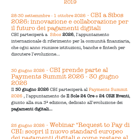
2019
- CBI a Sibos
28-30 settemmbre - 1 ottobre 2026
2026: innovazione e collaborazione per
il futuro dei pagamenti digitali
CBI parteciperà a
Sibos
2026
, l’appuntamento
internazionale di riferimento per la comunità finanziaria,
che ogni anno riunisce istituzioni, banche e fintech per
discutere l’evoluzione...
- CBI prende parte al
30 giugno 2026
Payments Summit 2026 - 30 giugno
2026
Il
30 giugno 2026
CBI parteciperà al
Payments Summit
2026
, l’appuntamento de
Il Sole 24 Ore
e
24 ORE Eventi
,
giunto alla sua 3ª edizione, dedicato all’evoluzione dei
pagamenti digitali...
- Webinar "Request to Pay di
25 giugno 2026
CBI: scopri il nuovo standard europeo
dei pagamenti digitali e come restare al