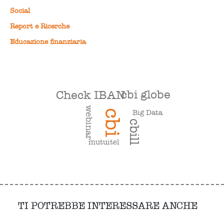
Social
Report e Ricerche
Educazione finanziaria
cbi globe
Check IBAN
webinar
Big Data
cbi
cbill
mutuitel
TI POTREBBE INTERESSARE ANCHE