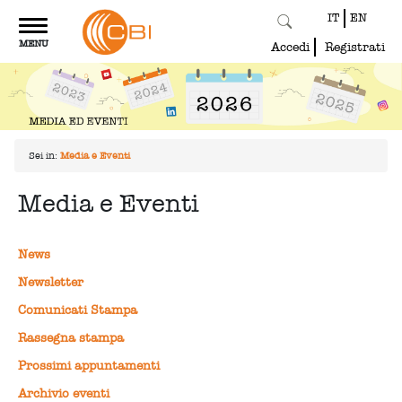
IT
EN
Toggle
MENU
navigation
Accedi
Registrati
Sei in:
Media e Eventi
Media e Eventi
News
Newsletter
Comunicati Stampa
Rassegna stampa
Prossimi appuntamenti
Archivio eventi