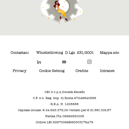
Contattaci
Whistleblowing
D.Lgs. 231/2001
Mappa sito
Privacy
Cookie Setting
Credits
Intranet
CBI S.c.p.a Società Benefit
C.F. e n. Reg. Imp. di Roma 97249640588
R.E.A. N. 1205568
Capitale sociale: € 24.623.378,00 versato per € 21.661.016,67
Partita IVA 08992631005
Codice LEI 52670099B6D3C3176A75