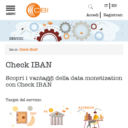
IT
EN
Toggle
MENU
navigation
Accedi
Registrati
Sei in:
Check IBAN
Check IBAN
Scopri i vantaggi della data monetization
con Check IBAN
Target del servizio: