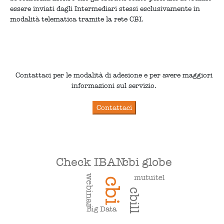
essere inviati dagli Intermediari stessi esclusivamente in
modalità telematica tramite la rete CBI.
Contattaci per le modalità di adesione e per avere maggiori
informazioni sul servizio.
cbi globe
Check IBAN
webinar
mutuitel
cbi
cbill
Big Data