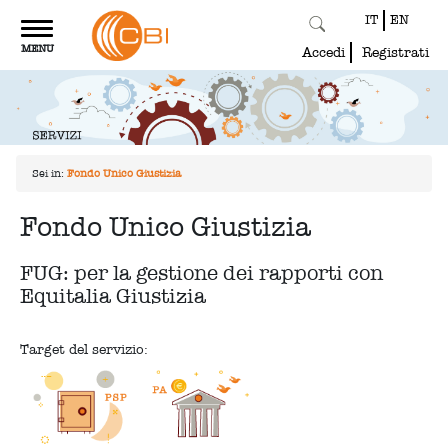
IT
EN
Toggle
MENU
navigation
Accedi
Registrati
Sei in:
Fondo Unico Giustizia
Fondo Unico Giustizia
FUG: per la gestione dei rapporti con
Equitalia Giustizia
Target del servizio: