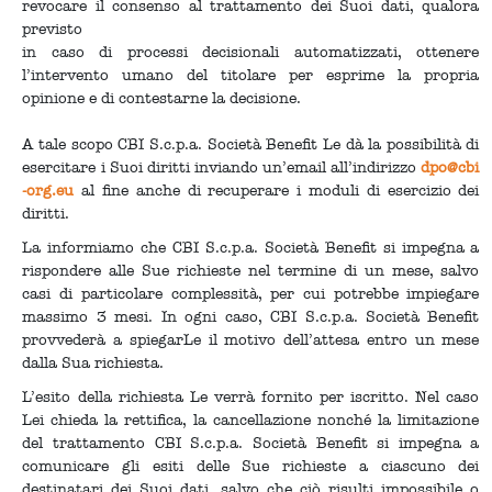
revocare il consenso al trattamento dei Suoi dati, qualora
previsto
in caso di processi decisionali automatizzati, ottenere
l’intervento umano del titolare per esprime la propria
opinione e di contestarne la decisione.
A tale scopo CBI S.c.p.a. Società Benefit Le dà la possibilità di
esercitare i Suoi diritti inviando un’email all’indirizzo
dpo@cbi
-org.eu
al fine anche di recuperare i moduli di esercizio dei
diritti.
La informiamo che CBI S.c.p.a. Società Benefit si impegna a
rispondere alle Sue richieste nel termine di un mese, salvo
casi di particolare complessità, per cui potrebbe impiegare
massimo 3 mesi. In ogni caso, CBI S.c.p.a. Società Benefit
provvederà a spiegarLe il motivo dell’attesa entro un mese
dalla Sua richiesta.
L’esito della richiesta Le verrà fornito per iscritto. Nel caso
Lei chieda la rettifica, la cancellazione nonché la limitazione
del trattamento CBI S.c.p.a. Società Benefit si impegna a
comunicare gli esiti delle Sue richieste a ciascuno dei
destinatari dei Suoi dati, salvo che ciò risulti impossibile o