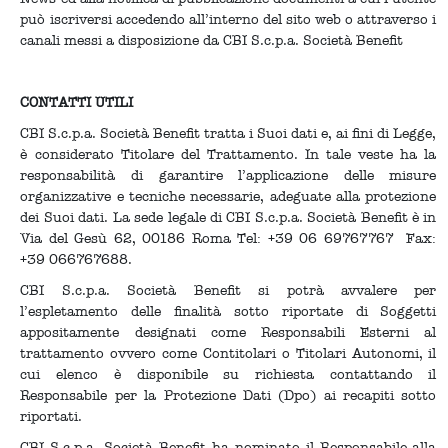
può iscriversi accedendo all’interno del sito web o attraverso i
canali messi a disposizione da CBI S.c.p.a. Società Benefit
CONTATTI UTILI
CBI S.c.p.a. Società Benefit tratta i Suoi dati e, ai fini di Legge,
è considerato Titolare del Trattamento. In tale veste ha la
responsabilità di garantire l’applicazione delle misure
organizzative e tecniche necessarie, adeguate alla protezione
dei Suoi dati. La sede legale di CBI S.c.p.a. Società Benefit è in
Via del Gesù 62, 00186 Roma Tel: +39 06 69767767 Fax:
+39 066767688.
CBI S.c.p.a. Società Benefit si potrà avvalere per
l’espletamento delle finalità sotto riportate di Soggetti
appositamente designati come Responsabili Esterni al
trattamento ovvero come Contitolari o Titolari Autonomi, il
cui elenco è disponibile su richiesta contattando il
Responsabile per la Protezione Dati (Dpo) ai recapiti sotto
riportati.
CBI S.c.p.a. Società Benefit ha nominato il Responsabile alla