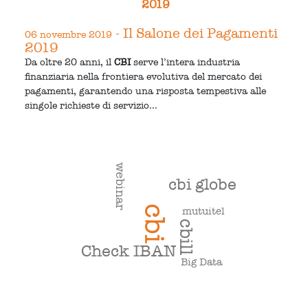
2019
- Il Salone dei Pagamenti
06 novembre 2019
2019
Da oltre 20 anni, il
CBI
serve l’intera industria
finanziaria nella frontiera evolutiva del mercato dei
pagamenti, garantendo una risposta tempestiva alle
singole richieste di servizio...
webinar
cbi globe
cbi
mutuitel
cbill
Check IBAN
Big Data