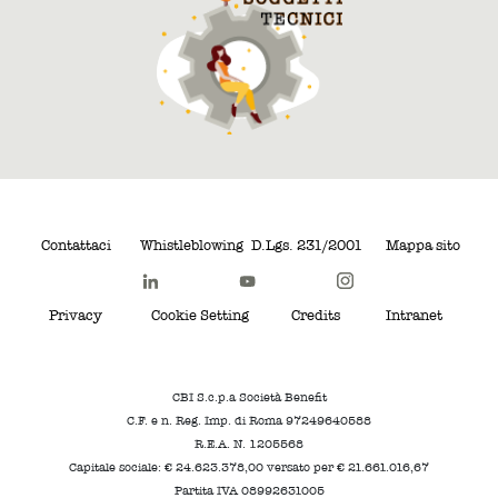
Contattaci
Whistleblowing
D.Lgs. 231/2001
Mappa sito
Privacy
Cookie Setting
Credits
Intranet
CBI S.c.p.a Società Benefit
C.F. e n. Reg. Imp. di Roma 97249640588
R.E.A. N. 1205568
Capitale sociale: € 24.623.378,00 versato per € 21.661.016,67
Partita IVA 08992631005