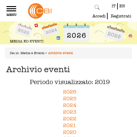
IT
EN
Toggle
MENU
navigation
Accedi
Registrati
Sei in:
Media e Eventi
>
Archivio eventi
Archivio eventi
Periodo visualizzato: 2019
2026
2025
2024
2023
2022
2021
2020