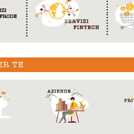
ER TE