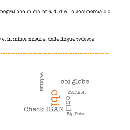
onografiche in materia di diritto commerciale e
 e, in minor misura, della lingua tedesca.
webinar
cbi globe
cbi
mutuitel
cbill
Check IBAN
Big Data