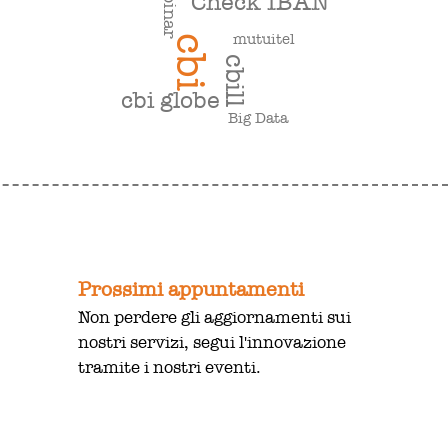
webinar
Check IBAN
mutuitel
cbi
cbill
cbi globe
Big Data
Prossimi appuntamenti
Non perdere gli aggiornamenti sui
nostri servizi, segui l'innovazione
tramite i nostri eventi.