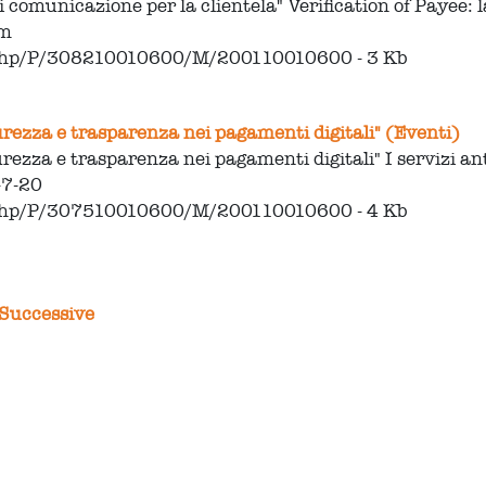
i comunicazione per la clientela" Verification of Payee
-m
.php/P/308210010600/M/200110010600 - 3 Kb
urezza e trasparenza nei pagamenti digitali" (Eventi)
urezza e trasparenza nei pagamenti digitali" I servizi 
-7-20
.php/P/307510010600/M/200110010600 - 4 Kb
Successive