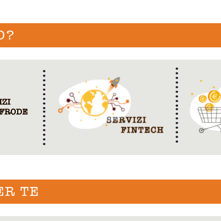
O?
ER TE