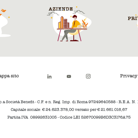
ppa sito
Privacy
p.a Società Benefit - C.F. e n. Reg. Imp. di Roma 97249640588 - R.E.A. N
Capitale sociale: € 24.623.378,00 versato per € 21.661.016,67
Partita IVA 08992631005 - Codice LEI 52670099B6D3C3176A75