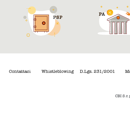
Contattaci
Whistleblowing
D.Lgs. 231/2001
Ma
CBI S.c.