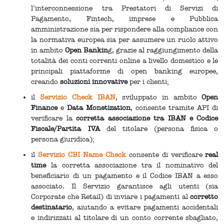
l’interconnessione tra Prestatori di Servizi di
Pagamento, Fintech, imprese e Pubblica
amministrazione sia per rispondere alla compliance con
la normativa europea sia per assumere un ruolo attivo
in ambito
Open Bankin
g, grazie al raggiungimento della
totalità dei conti correnti online a livello domestico e le
principali piattaforme di open banking europee,
creando
soluzioni innovative
per i clienti;
il
Servizio Check IBAN
, sviluppato in ambito
Open
Finance
e
Data Monetization
,
consente tramite API di
verificare la
corretta associazione tra IBAN e Codice
Fiscale/Partita IVA
del titolare (persona fisica o
persona giuridica);
il
Servizio CBI Name Check
consente di verificare
real
time
la corretta associazione tra il nominativo del
beneficiario di un pagamento e il Codice IBAN a esso
associato. Il Servizio garantisce agli utenti (sia
Corporate che Retail) di inviare i pagamenti al
corretto
destinatario
, aiutando a evitare pagamenti accidentali
e indirizzati al titolare di un conto corrente sbagliato,