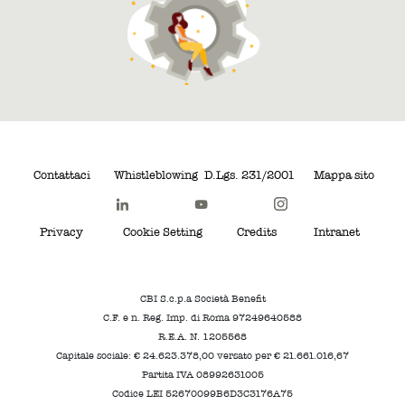
Contattaci
Whistleblowing
D.Lgs. 231/2001
Mappa sito
Privacy
Cookie Setting
Credits
Intranet
CBI S.c.p.a Società Benefit
C.F. e n. Reg. Imp. di Roma 97249640588
R.E.A. N. 1205568
Capitale sociale: € 24.623.378,00 versato per € 21.661.016,67
Partita IVA 08992631005
Codice LEI 52670099B6D3C3176A75