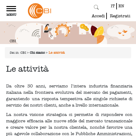
IT
EN
Toggle
MENU
navigation
Accedi
Registrati
Sei in:
CBI
>
Chi siamo
>
Le attività
Le attività
Da oltre 30 anni, serviamo l’intera industria finanziaria
italiana nella frontiera evolutiva del mercato dei pagamenti,
garantendo una risposta tempestiva alle singole richieste di
servizio dei nostri clienti, anche a livello internazionale.
La nostra visione strategica ci permette di rispondere con
maggiore efficacia alle nuove sfide del mercato transazionale
e creare valore per la nostra clientela, nonché favorire una
più agevole collaborazione con le Pubbliche Amministrazioni,