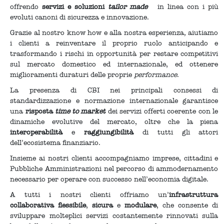
offrendo
servizi e soluzioni
tailor made
in linea con i più
evoluti canoni di sicurezza e innovazione.
Grazie al nostro know how e alla nostra esperienza
,
aiutiamo
i clienti a reinventare il proprio ruolo anticipando e
trasformando i rischi in opportunità per restare competitivi
sul mercato domestico ed internazionale, ed ottenere
miglioramenti duraturi delle proprie
performance
.
La presenza di CBI nei principali consessi di
standardizzazione e normazione internazionale garantisce
una
risposta
time to market
dei servizi offerti coerente con le
dinamiche evolutive del mercato, oltre che la piena
interoperabilità
e
raggiungibilità
di tutti gli attori
dell’ecosistema finanziario.
Insieme ai nostri clienti accompagniamo imprese, cittadini e
Pubbliche Amministrazioni nel percorso di ammodernamento
necessario per operare con successo nell’economia digitale.
A tutti i nostri clienti offriamo un’
infrastruttura
collaborativa flessibile
,
sicura
e
modulare
, che consente di
sviluppare molteplici servizi costantemente rinnovati sulla