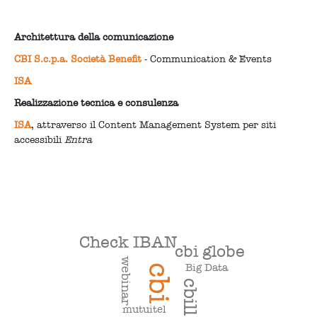
Architettura della comunicazione
CBI S.c.p.a. Società Benefit
- Communication & Events
ISA
Realizzazione tecnica
e consulenza
ISA
, attraverso il Content Management System per siti
accessibili
Entra
Check IBAN
cbi globe
webinar
Big Data
cbi
cbill
mutuitel