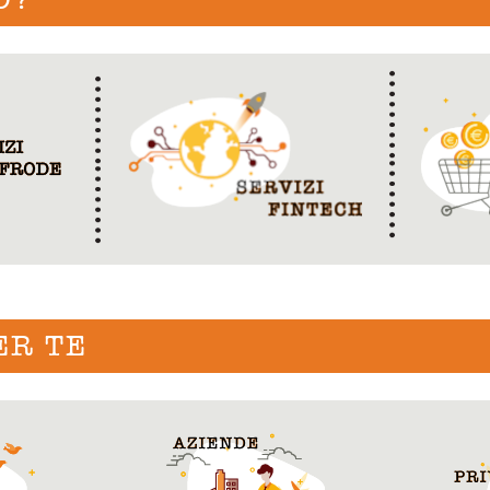
ER TE