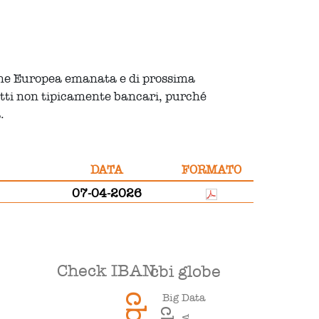
ione Europea emanata e di prossima
getti non tipicamente bancari, purché
.
DATA
FORMATO
07-04-2026
Check IBAN
cbi globe
cbi
Big Data