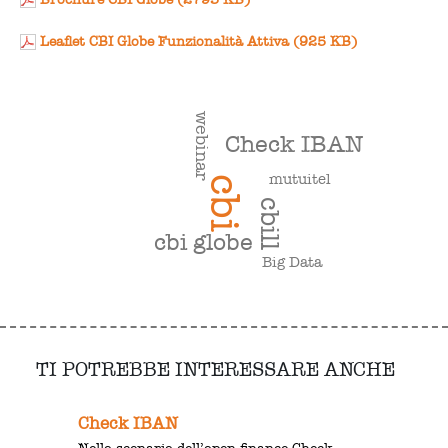
Leaflet CBI Globe Funzionalità Attiva (925 KB)
webinar
Check IBAN
mutuitel
cbi
cbill
cbi globe
Big Data
TI POTREBBE INTERESSARE ANCHE
Check IBAN