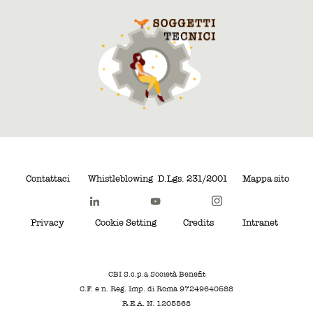
Contattaci
Whistleblowing
D.Lgs. 231/2001
Mappa sito
Privacy
Cookie Setting
Credits
Intranet
CBI S.c.p.a Società Benefit
C.F. e n. Reg. Imp. di Roma 97249640588
R.E.A. N. 1205568