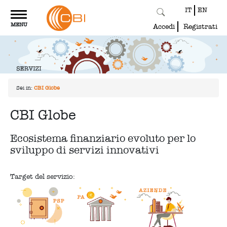
IT
EN
Toggle
MENU
navigation
Accedi
Registrati
Sei in:
CBI Globe
CBI Globe
Ecosistema finanziario evoluto per lo
sviluppo di servizi innovativi
Target del servizio: