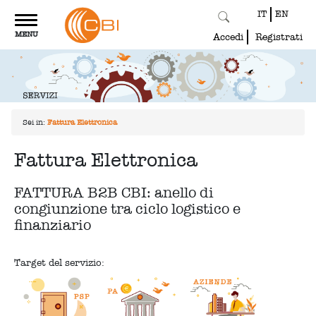
IT
EN
Toggle
MENU
navigation
Accedi
Registrati
Sei in:
Fattura Elettronica
Fattura Elettronica
FATTURA B2B CBI: anello di
congiunzione tra ciclo logistico e
finanziario
Target del servizio: