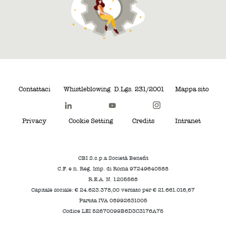
Contattaci
Whistleblowing
D.Lgs. 231/2001
Mappa sito
Privacy
Cookie Setting
Credits
Intranet
CBI S.c.p.a Società Benefit
C.F. e n. Reg. Imp. di Roma 97249640588
R.E.A. N. 1205568
Capitale sociale: € 24.623.378,00 versato per € 21.661.016,67
Partita IVA 08992631005
Codice LEI 52670099B6D3C3176A75