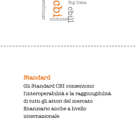
webinar
Big Data
cbi
cbill
mutuitel
Standard
Gli Standard CBI consentono
l'interoperabilità e la raggiungibilità
di tutti gli attori del mercato
finanziario anche a livello
internazionale