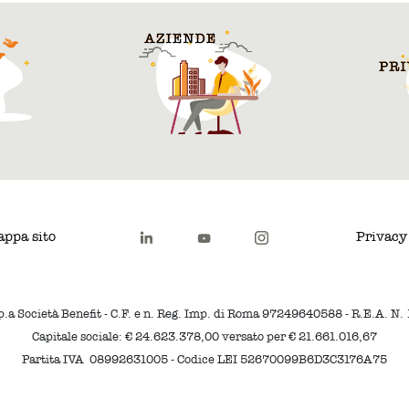
ppa sito
Privacy
p.a Società Benefit - C.F. e n. Reg. Imp. di Roma 97249640588 - R.E.A. N
Capitale sociale: € 24.623.378,00 versato per € 21.661.016,67
Partita IVA 08992631005 - Codice LEI 52670099B6D3C3176A75