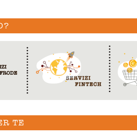
O?
ER TE