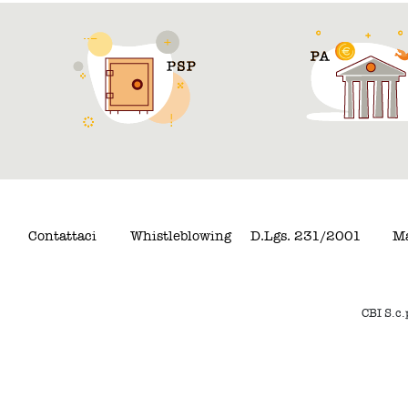
Contattaci
Whistleblowing
D.Lgs. 231/2001
Ma
CBI S.c.