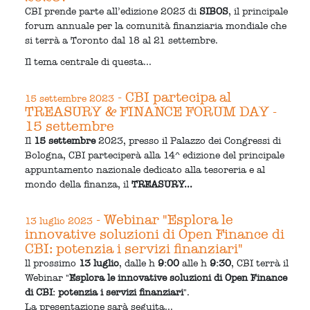
CBI prende parte all’edizione 2023 di
SIBOS
, il principale
forum annuale per la comunità finanziaria mondiale che
si terrà a Toronto dal 18 al 21 settembre.
Il tema centrale di questa...
- CBI partecipa al
15 settembre 2023
TREASURY & FINANCE FORUM DAY -
15 settembre
Il
15 settembre
2023, presso il Palazzo dei Congressi di
Bologna, CBI parteciperà alla 14^ edizione del principale
appuntamento nazionale dedicato alla tesoreria e al
mondo della finanza, il
TREASURY...
- Webinar "Esplora le
13 luglio 2023
innovative soluzioni di Open Finance di
CBI: potenzia i servizi finanziari"
ll prossimo
13 luglio
, dalle h
9:00
alle h
9:30
, CBI terrà il
Webinar "
Esplora le innovative soluzioni di Open Finance
di CBI: potenzia i servizi finanziari
".
La presentazione sarà seguita...