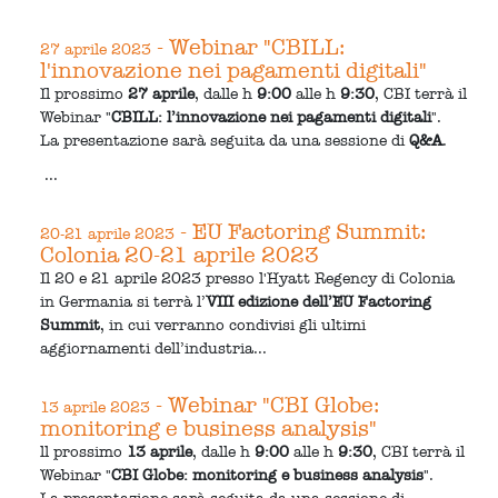
- Webinar "CBILL:
27 aprile 2023
l'innovazione nei pagamenti digitali"
Il prossimo
27 aprile
, dalle h
9:00
alle h
9:30
, CBI terrà il
Webinar "
CBILL: l’innovazione nei pagamenti digitali
".
La presentazione sarà seguita da una sessione di
Q&A
.
...
- EU Factoring Summit:
20-21 aprile 2023
Colonia 20-21 aprile 2023
Il 20 e 21 aprile 2023 presso l'Hyatt Regency di Colonia
in Germania si terrà l’
VIII edizione dell’EU Factoring
Summit
, in cui verranno condivisi gli ultimi
aggiornamenti dell’industria...
- Webinar "CBI Globe:
13 aprile 2023
monitoring e business analysis"
ll prossimo
13 aprile
, dalle h
9:00
alle h
9:30
, CBI terrà il
Webinar "
CBI Globe: monitoring e business analysis
".