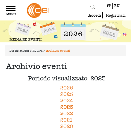
IT
EN
Toggle
MENU
navigation
Accedi
Registrati
Sei in:
Media e Eventi
>
Archivio eventi
Archivio eventi
Periodo visualizzato: 2023
2026
2025
2024
2023
2022
2021
2020