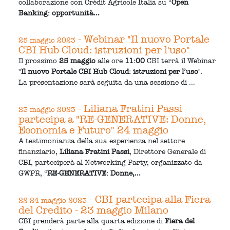
collaborazione con Crédit Agricole Italia su “
Open
Banking: opportunità...
- Webinar "Il nuovo Portale
25 maggio 2023
CBI Hub Cloud: istruzioni per l'uso"
Il prossimo
25 maggio
alle ore
11:00
CBI terrà il Webinar
"
Il nuovo Portale CBI Hub Cloud: istruzioni per l’uso
".
La presentazione sarà seguita da una sessione di ...
- Liliana Fratini Passi
23 maggio 2023
partecipa a "RE-GENERATIVE: Donne,
Economia e Futuro" 24 maggio
A testimonianza della sua esperienza nel settore
finanziario,
Liliana Fratini Passi
, Direttore Generale di
CBI, parteciperà al Networking Party, organizzato da
GWPR, “
RE-GENERATIVE: Donne,...
- CBI partecipa alla Fiera
22-24 maggio 2023
del Credito - 23 maggio Milano
CBI prenderà parte alla quarta edizione di
Fiera del