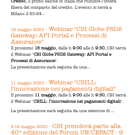
Credito
, il primo salone in Italia che riunisce l’intera
filiera del comparto del credito. L’evento si terrà a
Milano il 23-24...
- Webinar "CBI Globe PSD2
18 maggio 2023
Gateway: API Portal e Processi di
Assurance"
Il prossimo
18 maggio
, dalle h
9:00
alle h
9:30
, CBI terrà
il Webinar "
CBI Globe PSD2 Gateway: API Portal e
Processi di Assurance
".
La presentazione sarà seguita da una...
- Webinar "CBILL:
11 maggio 2023
l'innovazione nei pagamenti digitali"
Il prossimo
11 maggio
, dalle h
9:00
alle h
9:30
, CBI terrà
il Webinar "
CBILL: l’innovazione nei pagamenti digitali
".
La presentazione sarà seguita da una sessione di ...
- CBI prenderà parte alla
8-12 maggio 2023
40^ edizione del Forum UN/CEFACT - 9