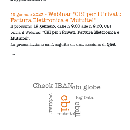
- Webinar "CBI per i Privati:
19 gennaio 2023
Fattura Elettronica e Mutuitel"
Il prossimo
19 gennaio
, dalle h
9:00
alle h
9:30
, CBI
terrà il Webinar "
CBI per i Privati: Fattura Elettronica e
Mutuitel
".
La presentazione sarà seguita da una sessione di
Q&A
.
...
Check IBAN
cbi globe
webinar
cbi
Big Data
cbill
mutuitel