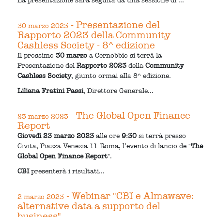
La presentazione sarà seguita da una sessione di ...
- Presentazione del
30 marzo 2023
Rapporto 2023 della Community
Cashless Society - 8^ edizione
Il prossimo
30 marzo
a Cernobbio si terrà la
Presentazione del
Rapporto 2023
della
Community
Cashless Society
, giunto ormai alla 8^ edizione.
Liliana Fratini Passi
, Direttore Generale...
- The Global Open Finance
23 marzo 2023
Report
Giovedì 23 marzo 2023
alle ore
9:30
si terrà presso
Civita, Piazza Venezia 11 Roma, l’evento di lancio de "
The
Global Open Finance Report
".
CBI
presenterà i risultati...
- Webinar "CBI e Almawave:
2 marzo 2023
alternative data a supporto del
business"