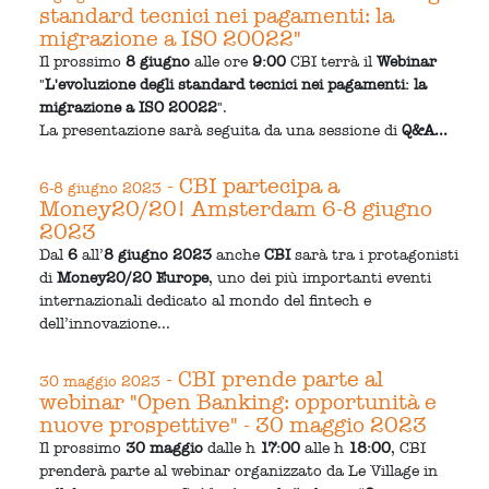
standard tecnici nei pagamenti: la
migrazione a ISO 20022"
Il prossimo
8 giugno
alle ore
9:00
CBI terrà il
Webinar
"
L'evoluzione degli standard tecnici nei pagamenti: la
migrazione a ISO 20022
".
La presentazione sarà seguita da una sessione di
Q&A...
- CBI partecipa a
6-8 giugno 2023
Money20/20! Amsterdam 6-8 giugno
2023
Dal
6
all’
8 giugno 2023
anche
CBI
sarà tra i protagonisti
di
Money20/20 Europe
, uno dei più importanti eventi
internazionali dedicato al mondo del fintech e
dell’innovazione...
- CBI prende parte al
30 maggio 2023
webinar "Open Banking: opportunità e
nuove prospettive" - 30 maggio 2023
Il prossimo
30 maggio
dalle h
17:00
alle h
18:00
, CBI
prenderà parte al webinar organizzato da Le Village in