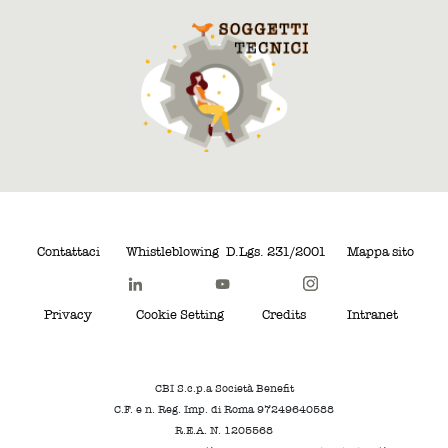
Contattaci
Whistleblowing
D.Lgs. 231/2001
Mappa sito
Privacy
Cookie Setting
Credits
Intranet
CBI S.c.p.a Società Benefit
C.F. e n. Reg. Imp. di Roma 97249640588
R.E.A. N. 1205568