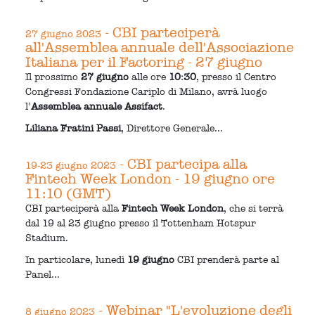
- CBI parteciperà
27 giugno 2023
all'Assemblea annuale dell'Associazione
Italiana per il Factoring - 27 giugno
Il prossimo
27 giugno
alle ore
10:30
, presso il Centro
Congressi Fondazione Cariplo di Milano, avrà luogo
l’
Assemblea annuale Assifact
.
Liliana Fratini Passi
, Direttore Generale...
- CBI partecipa alla
19-23 giugno 2023
Fintech Week London - 19 giugno ore
11:10 (GMT)
CBI parteciperà alla
Fintech Week London
, che si terrà
dal 19 al 23 giugno presso il Tottenham Hotspur
Stadium.
In particolare, lunedì
19 giugno
CBI prenderà parte al
Panel...
- Webinar "L'evoluzione degli
8 giugno 2023