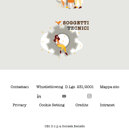
Contattaci
Whistleblowing
D.Lgs. 231/2001
Mappa sito
Privacy
Cookie Setting
Credits
Intranet
CBI S.c.p.a Società Benefit