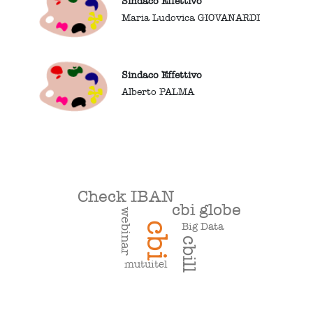
Sindaco Effettivo
Maria Ludovica GIOVANARDI
Sindaco Effettivo
Alberto PALMA
Check IBAN
cbi globe
webinar
cbi
Big Data
cbill
mutuitel