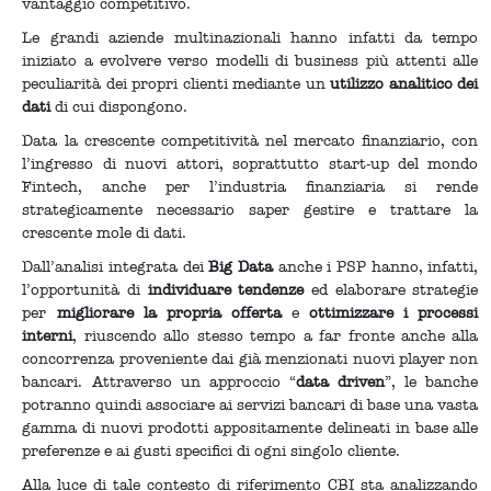
vantaggio competitivo.
Le grandi aziende multinazionali hanno infatti da tempo
iniziato a evolvere verso modelli di business più attenti alle
peculiarità dei propri clienti mediante un
utilizzo analitico dei
dati
di cui dispongono.
Data la crescente competitività nel mercato finanziario, con
l’ingresso di nuovi attori, soprattutto start-up del mondo
Fintech, anche per l’industria finanziaria si rende
strategicamente necessario saper gestire e trattare la
crescente mole di dati.
Dall’analisi integrata dei
Big Data
anche i PSP hanno, infatti,
l’opportunità di
individuare tendenze
ed elaborare strategie
per
migliorare la propria offerta
e
ottimizzare i processi
interni
, riuscendo allo stesso tempo a far fronte anche alla
concorrenza proveniente dai già menzionati nuovi player non
bancari. Attraverso un approccio “
data driven
”, le banche
potranno quindi associare ai servizi bancari di base una vasta
gamma di nuovi prodotti appositamente delineati in base alle
preferenze e ai gusti specifici di ogni singolo cliente.
Alla luce di tale contesto di riferimento CBI sta analizzando