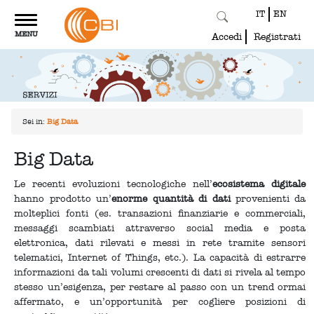
IT
EN
Toggle
MENU
navigation
Accedi
Registrati
Sei in:
Big Data
Big Data
Le recenti evoluzioni tecnologiche nell’
ecosistema digitale
hanno prodotto un’
enorme quantità di dati
provenienti da
molteplici fonti (es. transazioni finanziarie e commerciali,
messaggi scambiati attraverso social media e posta
elettronica, dati rilevati e messi in rete tramite sensori
telematici, Internet of Things, etc.). La capacità di estrarre
informazioni da tali volumi crescenti di dati si rivela al tempo
stesso un’esigenza, per restare al passo con un trend ormai
affermato, e un’opportunità per cogliere posizioni di