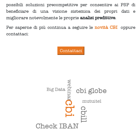
possibili soluzioni precompetitive per consentire ai PSP di
beneficiare di una visione sistemica dei propri dati e
migliorare notevolmente le proprie
analisi predittive
.
Per saperne di più continua a seguire le
novità CBI
oppure
contattaci:
webinar
cbi globe
Big Data
mutuitel
cbi
cbill
Check IBAN