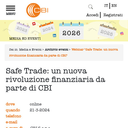
IT
EN
Toggle
MENU
navigation
Accedi
Registrati
Sei in:
Media e Eventi
>
Archivio eventi
>
Webinar "Safe Trade: un nuova
rivoluzione finanziaria da parte di CBI"
Safe Trade: un nuova
rivoluzione finanziaria da
parte di CBI
dove
online
quando
21-3-2024
telefono
e-mail