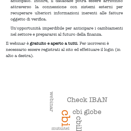
anticipato. Inoltre, il database potrà essere arricchito
attraverso la connessione con sistemi esterni per
recuperare ulteriori informazioni inerenti alle fatture
oggetto di verifica.
Un'opportunità imperdibile per anticipare i cambiamenti
nel settore e prepararsi al futuro della finanza.
Il webinar è
gratuito
e
aperto a tutti
. Per iscriversi è
necessario essere registrati al sito ed effettuare il login (in
alto a destra).
webinar
Check IBAN
cbi globe
cbi
cbill
mutuitel