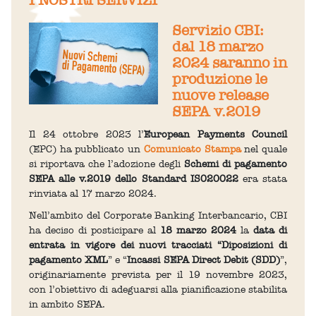
I NOSTRI SERVIZI
Servizio CBI:
dal 18 marzo
2024 saranno in
produzione le
nuove release
SEPA v.2019
Il 24 ottobre 2023 l’
European Payments Council
(EPC) ha pubblicato un
Comunicato Stampa
nel quale
si riportava che l’adozione degli
Schemi di pagamento
SEPA alle v.2019 dello Standard IS020022
era stata
rinviata al 17 marzo 2024.
Nell’ambito del Corporate Banking Interbancario, CBI
ha deciso di posticipare al
18 marzo 2024
la
data di
entrata in vigore dei nuovi tracciati “Diposizioni di
pagamento XML
” e “
Incassi SEPA Direct Debit (SDD)
”,
originariamente prevista per il 19 novembre 2023,
con l’obiettivo di adeguarsi alla pianificazione stabilita
in ambito SEPA.