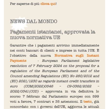
Per saperne di più
clicca qui
!
NEWS DAL MONDO
Pagamenti istantanei, approvata la
nuova normativa UE
Garantire che i pagamenti arrivino immediatamente
nei conti bancari di clienti e imprese in tutta l'UE. È
l’obiettivo della nuova
Normativa sugli Instant
Payments
- European Parliament legislative
resolution of 7 February 2024 on the proposal for a
regulation of the European Parliament and of the
Council amending Regulations (EU) No 260/2012 and
(EU) 2021/1230 as regards instant credit transfers in
euro (COM(2022)0546 – C9-0362/2022 –
2022/0341(COD)
– approvata in via definitiva lo
scorso 7 febbraio dal Parlamento europeo con 599
voti a favore, 7 contrari e 35 astensioni. Il
testo
, già
concordato con i governi dell'UE, aggiorna le attuali