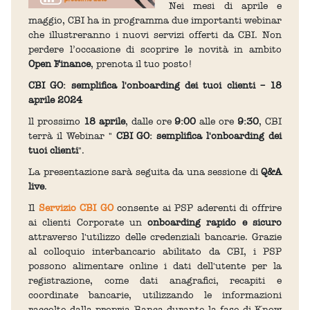
Nei mesi di aprile e
maggio, CBI ha in programma due importanti webinar
che illustreranno i nuovi servizi offerti da CBI. Non
perdere l’occasione di scoprire le novità in ambito
Open Finance
, prenota il tuo posto!
CBI GO: semplifica l'onboarding dei tuoi clienti – 18
aprile 2024
ll prossimo
18 aprile
, dalle ore
9:00
alle ore
9:30
, CBI
terrà il Webinar "
CBI GO: semplifica l'onboarding dei
tuoi clienti
".
La presentazione sarà seguita da una sessione di
Q&A
live
.
Il
Servizio CBI GO
consente ai PSP aderenti di offrire
ai clienti Corporate un
onboarding rapido e sicuro
attraverso l'utilizzo delle credenziali bancarie. Grazie
al colloquio interbancario abilitato da CBI, i PSP
possono alimentare online i dati dell'utente per la
registrazione, come dati anagrafici, recapiti e
coordinate bancarie, utilizzando le informazioni
raccolte dalla propria Banca durante la fase di Know