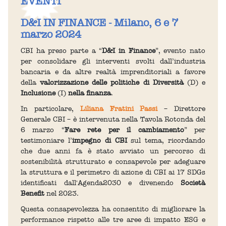
EVENTI
D&I IN FINANCE - Milano, 6 e 7
marzo 2024
CBI ha preso parte a “
D&I in Finance
”, evento nato
per consolidare gli interventi svolti dall’industria
bancaria e da altre realtà imprenditoriali a favore
della
valorizzazione delle politiche di Diversità
(D) e
Inclusione
(I)
nella finanza
.
In particolare,
Liliana Fratini Passi
– Direttore
Generale CBI – è intervenuta nella Tavola Rotonda del
6 marzo “
Fare rete per il cambiamento
” per
testimoniare l’
impegno di CBI
sul tema, ricordando
che due anni fa è stato avviato un percorso di
sostenibilità strutturato e consapevole per adeguare
la struttura e il perimetro di azione di CBI ai 17 SDGs
identificati dall'Agenda2030 e divenendo
Società
Benefit
nel 2023.
Questa consapevolezza ha consentito di migliorare la
performance rispetto alle tre aree di impatto ESG e