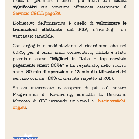
l’idea di premiare i clienti più attivi con
sconti
significativi
sui consumi effettuati attraverso il
Servizio CBILL pagoPA
.
L’obiettivo dell’iniziativa è quello di
valorizzare le
transazioni effettuate dai PSP
, offrendogli un
vantaggio tangibile.
Con orgoglio e soddisfazione vi ricordiamo che nel
2023, per il terzo anno consecutivo, CBILL è stato
premiato come “
Migliori in Italia – top servizio
pagamenti smart 2024
” e ha registrato, nello scorso
anno,
80 mln di operazioni
e
13 mln di utilizzatori
del
servizio con un
+20%
di crescita rispetto al 2022.
Se sei interessato a scoprire di più sul nostro
Programma di Rewarding, contatta la Direzione
Mercato di CBI inviando un'e-mail a:
business@cbi-
org.eu
.