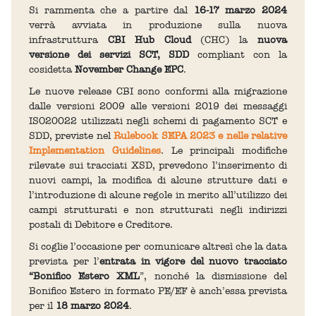
Si rammenta che a partire dal
16-17 marzo 2024
verrà avviata in produzione sulla nuova
infrastruttura
CBI Hub Cloud
(CHC) la
nuova
versione dei servizi SCT, SDD
compliant con la
cosidetta
November Change EPC
.
Le nuove release CBI sono conformi alla migrazione
dalle versioni 2009 alle versioni 2019 dei messaggi
ISO20022 utilizzati negli schemi di pagamento SCT e
SDD, previste nel
Rulebook SEPA 2023 e nelle relative
Implementation Guidelines
. Le principali modifiche
rilevate sui tracciati XSD, prevedono l’inserimento di
nuovi campi, la modifica di alcune strutture dati e
l’introduzione di alcune regole in merito all’utilizzo dei
campi strutturati e non strutturati negli indirizzi
postali di Debitore e Creditore.
Si coglie l’occasione per comunicare altresì che la data
prevista per l’
entrata in vigore del nuovo tracciato
“Bonifico Estero XML
”, nonché la dismissione del
Bonifico Estero in formato PE/EF è anch’essa prevista
per il
18 marzo 2024
.