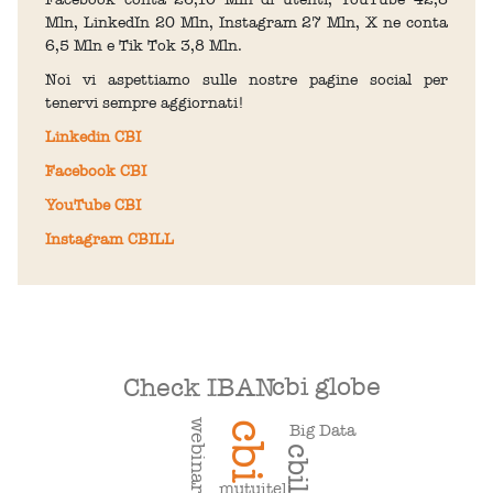
Mln, LinkedIn 20 Mln, Instagram 27 Mln, X ne conta
6,5 Mln e Tik Tok 3,8 Mln.
Noi vi aspettiamo sulle nostre pagine social per
tenervi sempre aggiornati!
Linkedin CBI
Facebook CBI
YouTube CBI
Instagram CBILL
cbi globe
Check IBAN
webinar
cbi
Big Data
cbill
mutuitel