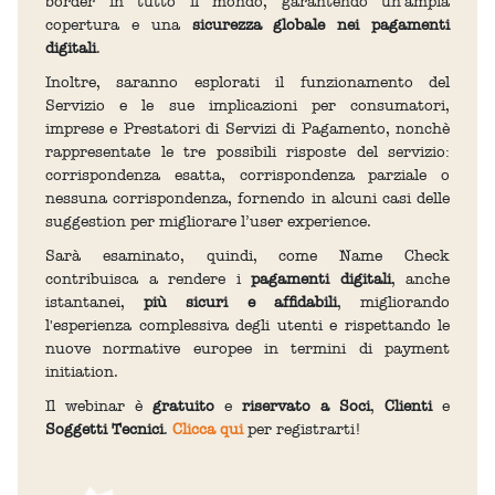
border in tutto il mondo, garantendo un'ampia
copertura e una
sicurezza globale nei pagamenti
digitali
.
Inoltre, saranno esplorati il funzionamento del
Servizio e le sue implicazioni per consumatori,
imprese e Prestatori di Servizi di Pagamento, nonchè
rappresentate le tre possibili risposte del servizio:
corrispondenza esatta, corrispondenza parziale o
nessuna corrispondenza, fornendo in alcuni casi delle
suggestion per migliorare l’user experience.
Sarà esaminato, quindi, come Name Check
contribuisca a rendere i
pagamenti digitali
, anche
istantanei,
più sicuri e affidabili
, migliorando
l'esperienza complessiva degli utenti e rispettando le
nuove normative europee in termini di payment
initiation.
Il webinar è
gratuito
e
riservato a Soci
,
Clienti
e
Soggetti Tecnici
.
Clicca qui
per registrarti!