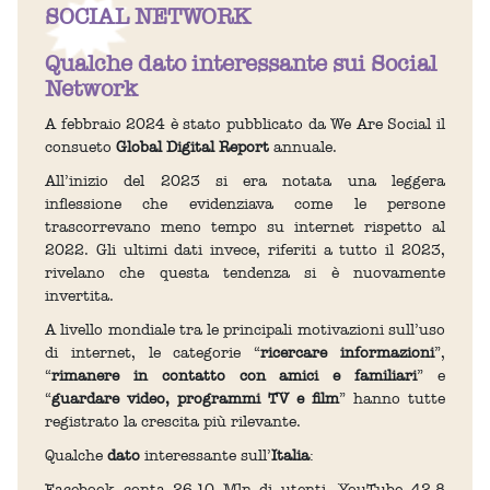
SOCIAL NETWORK
Qualche dato interessante sui Social
Network
A febbraio 2024 è stato pubblicato da We Are Social il
consueto
Global Digital Report
annuale.
All’inizio del 2023 si era notata una leggera
inflessione che evidenziava come le persone
trascorrevano meno tempo su internet rispetto al
2022. Gli ultimi dati invece, riferiti a tutto il 2023,
rivelano che questa tendenza si è nuovamente
invertita.
A livello mondiale tra le principali motivazioni sull’uso
di internet, le categorie “
ricercare informazioni
”,
“
rimanere in contatto con amici e familiari
” e
“
guardare video, programmi TV e film
” hanno tutte
registrato la crescita più rilevante.
Qualche
dato
interessante sull’
Italia
:
Facebook conta 26,10 Mln di utenti, YouTube 42,8