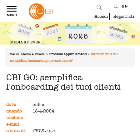
IT
EN
Toggle
MENU
navigation
Accedi
Registrati
Sei in:
Media e Eventi
>
Prossimi appuntamenti
>
Webinar "CBI GO:
semplifica l'onboarding dei tuoi clienti"
CBI GO: semplifica
l'onboarding dei tuoi clienti
dove
online
quando
18-4-2024
telefono
e-mail
a cura di
CBI S.c.p.a.