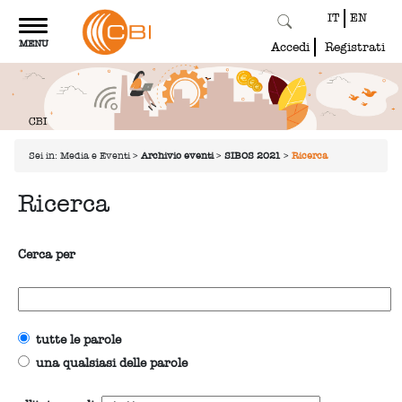
IT
EN
Toggle
MENU
navigation
Accedi
Registrati
Sei in:
Media e Eventi
>
Archivio eventi
>
SIBOS 2021
>
Ricerca
Ricerca
Cerca per
tutte le parole
una qualsiasi delle parole