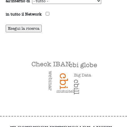
all'interno di
in tutto il Network
Check IBAN
cbi globe
webinar
Big Data
cbi
cbill
mutuitel