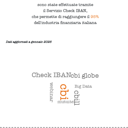
sono state effettuate tramite
il Servizio Check IBAN,
che permette di raggiungere il
95%
dell'industria finanziaria italiana
Dati aggiornati a gennaio 2026
Check IBAN
cbi globe
webinar
Big Data
cbi
cbill
mutuitel