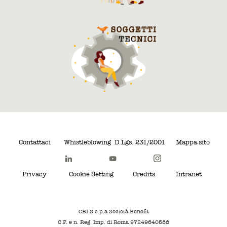
Contattaci
Whistleblowing
D.Lgs. 231/2001
Mappa sito
Privacy
Cookie Setting
Credits
Intranet
CBI S.c.p.a Società Benefit
C.F. e n. Reg. Imp. di Roma 97249640588