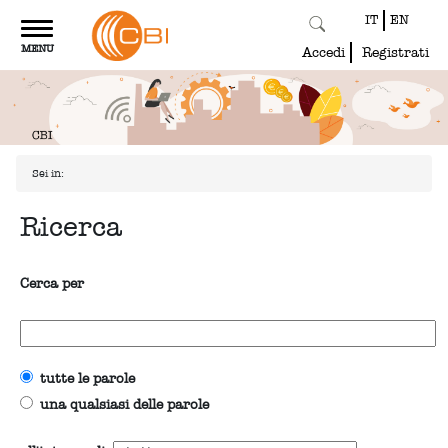
IT
EN
Toggle
MENU
navigation
Accedi
Registrati
Sei in:
Ricerca
Cerca per
tutte le parole
una qualsiasi delle parole