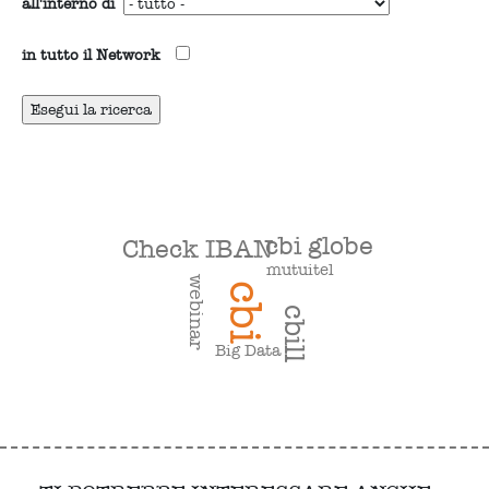
all'interno di
in tutto il Network
cbi globe
Check IBAN
mutuitel
webinar
cbi
cbill
Big Data