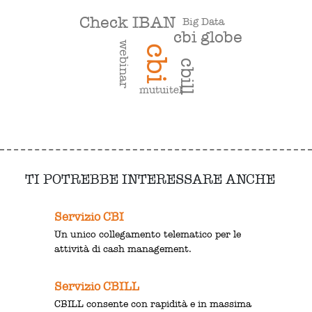
Check IBAN
Big Data
cbi globe
webinar
cbi
cbill
mutuitel
TI POTREBBE INTERESSARE ANCHE
Servizio CBI
Un unico collegamento telematico per le
attività di cash management.
Servizio CBILL
CBILL consente con rapidità e in massima