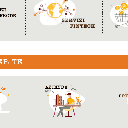
ER TE