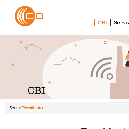
CBI
Servi
Sei in:
Presidente