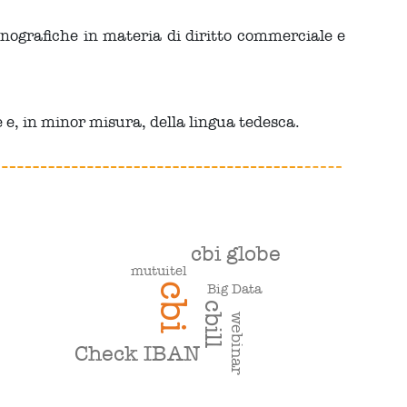
onografiche in materia di diritto commerciale e
 e, in minor misura, della lingua tedesca.
cbi globe
mutuitel
cbi
Big Data
cbill
webinar
Check IBAN