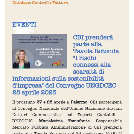
Database Controllo Fatture
.
EVENTI
CBI prenderà
parte alla
Tavola Rotonda
"I rischi
connessi alla
scarsità di
informazioni sulla sostenibilità
d'impresa" del Convegno UNGDCEC -
28 aprile 2023
Il prossimo
27
e
28
aprile a
Palermo
, CBI parteciperà
al Convegno Nazionale dell’Unione Nazionale Giovani
Dottori Commercialisti ed Esperti Contabili -
UNDGCEC.
Marialetizia Temofonte
, Responsabile
Mercato Pubblica Amministrazione di CBI prenderà
parte alla Tavola Rotonda del 28 aprile ore 14:00 “
I