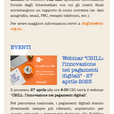
fornite dagli Intermediari con cui gli utenti finali
intrattengono un rapporto di conto corrente (es. dati
anagrafici, email, PEC, recapiti telefonici, ecc.).
Per avere maggiori informazioni scrivi a
cbiglobe@cbi-
org.eu.
EVENTI
Webinar "CBILL:
l'innovazione
nei pagamenti
digitali" - 27
aprile 2023
Il prossimo
27 aprile
alle ore
9:00
CBI terrà il webinar
“
CBILL: l’innovazione nei pagamenti digitali
”.
Nel panorama nazionale, i pagamenti digitali stanno
diventando sempre più rilevanti, soprattutto per
quanto riguarda i versamenti destinati alla Pubblica