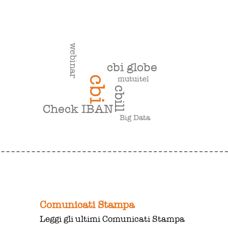
webinar
cbi globe
mutuitel
cbi
cbill
Check IBAN
Big Data
Comunicati Stampa
Leggi gli ultimi Comunicati Stampa