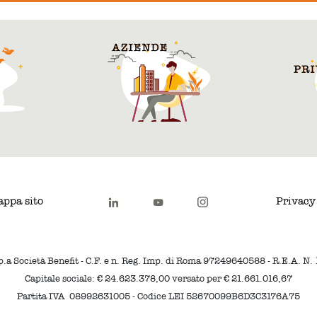
ppa sito
Privacy
p.a Società Benefit - C.F. e n. Reg. Imp. di Roma 97249640588 - R.E.A. N
Capitale sociale: € 24.623.378,00 versato per € 21.661.016,67
Partita IVA 08992631005 - Codice LEI 52670099B6D3C3176A75