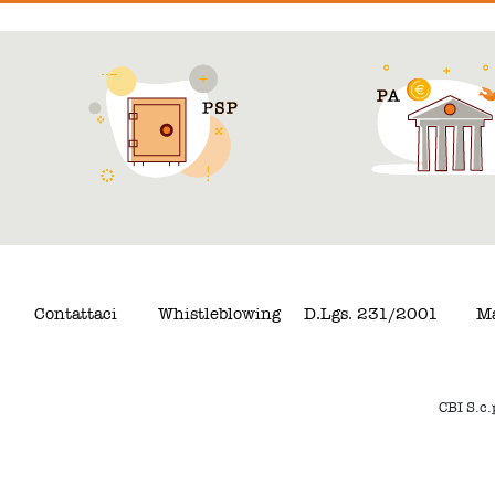
Contattaci
Whistleblowing
D.Lgs. 231/2001
Ma
CBI S.c.