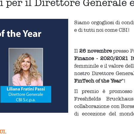
 per il Direttore Generale 
Siamo orgogliosi di cond
e di tutti noi come CBI!
Il
26 novembre
presso P
Finance - 2020/2021 I
femminile e il valore del
nostro Direttore General
FinTech of the Year
”!
Il premio è promosso 
Freshfields Bruckha
collaborazione con Borsa 
di eccezione del mondo 
UI
.