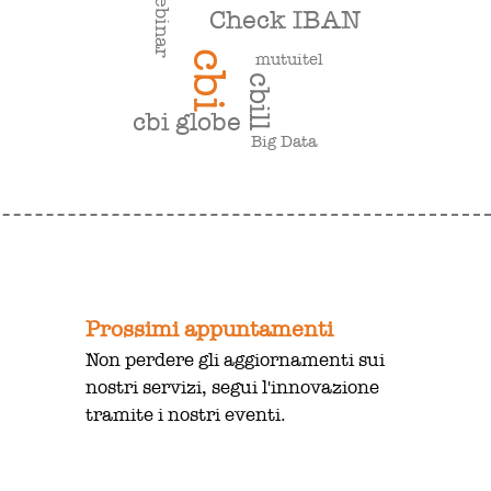
webinar
Check IBAN
cbi
mutuitel
cbill
cbi globe
Big Data
Prossimi appuntamenti
Non perdere gli aggiornamenti sui
nostri servizi, segui l'innovazione
tramite i nostri eventi.