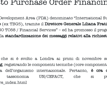
to Purchase Order Financi
am Development Area (PDA) denominato “International S
e
(ex TBG5), tramite il
Direttore Generale
Liliana Frat
to ISO TC68 / Financial Services” – ed ha promosso il pr
lla
standardizzazione dei messaggi relativi alla richiest
 che si è svolto a Londra ai primi di novembre sc
g
, registrando le componenti tecniche (core components 
a dell’organismo internazionale. Pertanto,
è ora d
a tassonomia UN/CEFACT, che si pu
brs_index.html