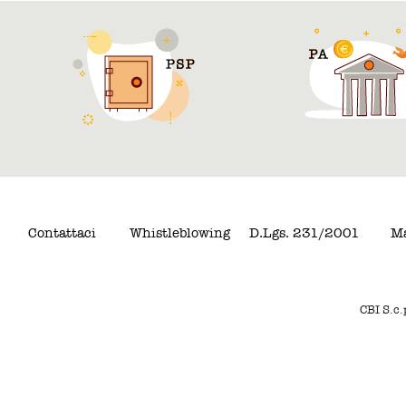
Contattaci
Whistleblowing
D.Lgs. 231/2001
Ma
CBI S.c.