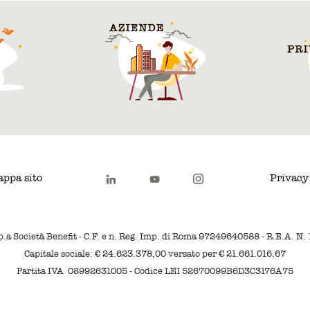
ppa sito
Privacy
p.a Società Benefit - C.F. e n. Reg. Imp. di Roma 97249640588 - R.E.A. N
Capitale sociale: € 24.623.378,00 versato per € 21.661.016,67
Partita IVA 08992631005 - Codice LEI 52670099B6D3C3176A75