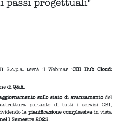
 passi progettuali"
 S.c.p.a. terrà il Webinar "
CBI Hub Cloud:
.
one di
Q&A
.
aggiornamento sullo stato di avanzamento
del
struttura portante di tutti i servizi CBI,
dividendo la
pianificazione complessiva
in vista
nel I Semestre 2023
.