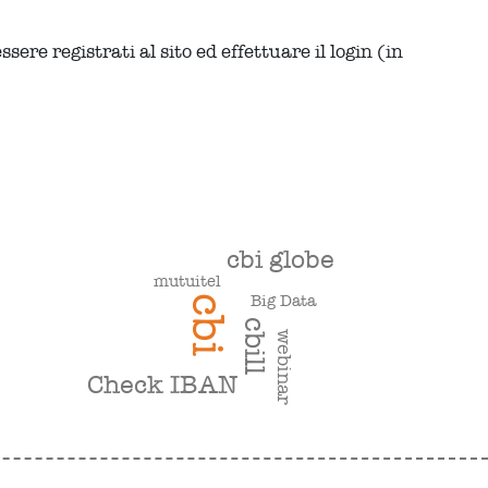
ere registrati al sito ed effettuare il login (in
cbi globe
mutuitel
Big Data
cbi
cbill
webinar
Check IBAN