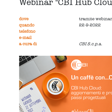
Webinar "CBI Hub Cloud
dove
tramite webina
quando
22-9-2022
telefono
e-mail
a cura di
CBI S.c.p.a.