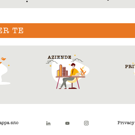
ER TE
ppa sito
Privacy