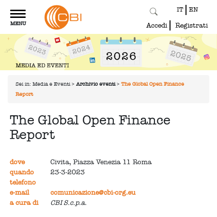
IT
EN
Toggle
MENU
navigation
Accedi
Registrati
Sei in:
Media e Eventi
>
Archivio eventi
>
The Global Open Finance
Report
The Global Open Finance
Report
dove
Civita, Piazza Venezia 11 Roma
quando
23-3-2023
telefono
e-mail
comunicazione@cbi-org.eu
a cura di
CBI S.c.p.a.