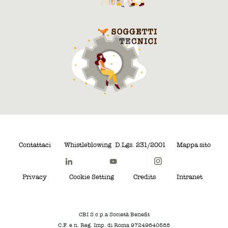
Contattaci
Whistleblowing
D.Lgs. 231/2001
Mappa sito
Privacy
Cookie Setting
Credits
Intranet
CBI S.c.p.a Società Benefit
C.F. e n. Reg. Imp. di Roma 97249640588