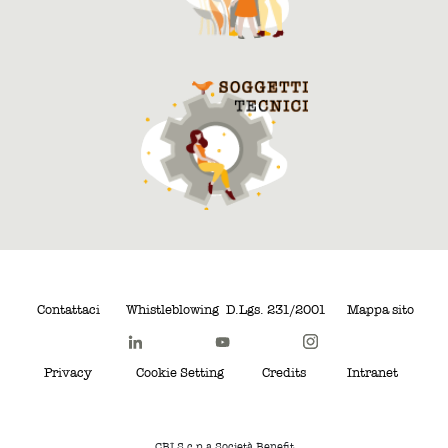
Contattaci
Whistleblowing
D.Lgs. 231/2001
Mappa sito
Privacy
Cookie Setting
Credits
Intranet
CBI S.c.p.a Società Benefit