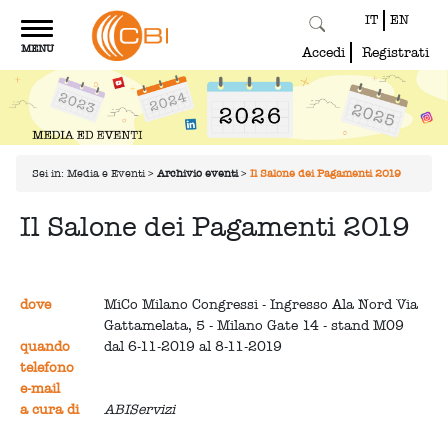
IT
EN
Toggle
MENU
navigation
Accedi
Registrati
Sei in:
Media e Eventi
>
Archivio eventi
>
Il Salone dei Pagamenti 2019
Il Salone dei Pagamenti 2019
dove
MiCo Milano Congressi - Ingresso Ala Nord Via
Gattamelata, 5 - Milano Gate 14 - stand M09
quando
dal 6-11-2019 al 8-11-2019
telefono
e-mail
a cura di
ABIServizi