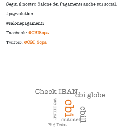
Segui il nostro Salone dei Pagamenti anche sui social:
#payvolution
#salonepagamenti
Facebook:
@CBIScpa
Twitter:
@CBI_Scpa
Check IBAN
cbi globe
webinar
cbi
cbill
mutuitel
Big Data