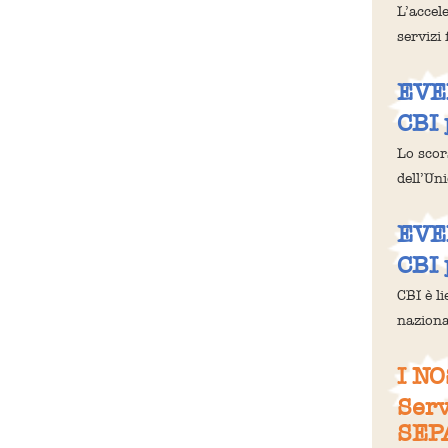
L’accel
servizi 
EVE
CBI
Lo scor
dell’Un
EVE
CBI 
CBI è l
naziona
I N
Serv
SEPA