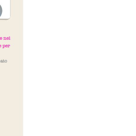
e nel
e per
cato