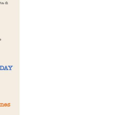
ta di
e
ADAY
ines