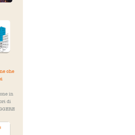
one che
oi
one in
ori di
LEGGERE