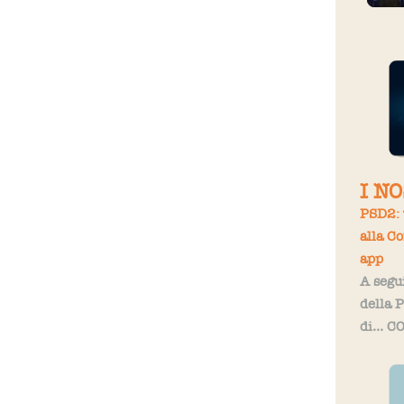
I N
PSD2: 
alla C
app
A segui
della 
di...