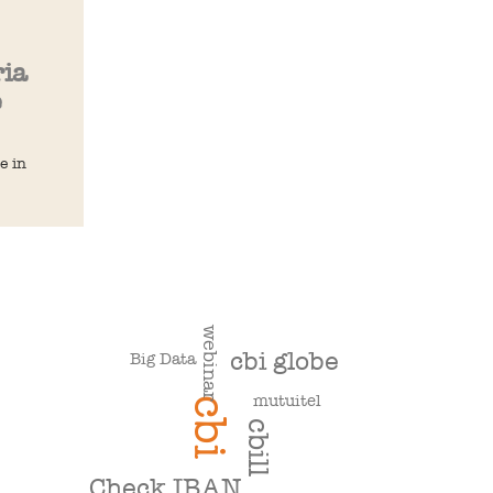
ria
e
e in
webinar
cbi globe
Big Data
mutuitel
cbi
cbill
Check IBAN