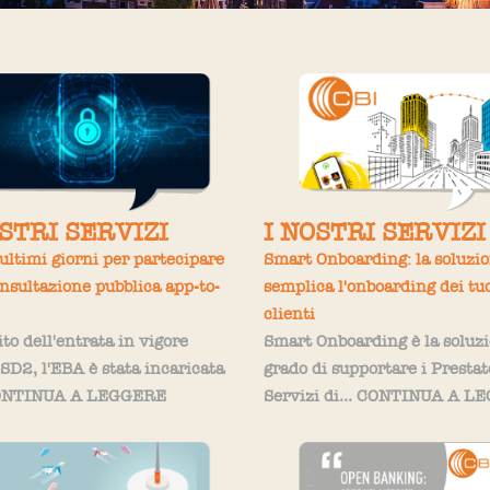
OSTRI SERVIZI
I NOSTRI SERVIZI
ultimi giorni per partecipare
Smart Onboarding: la soluzi
onsultazione pubblica app-to-
semplica l'onboarding dei tu
clienti
to dell'entrata in vigore
Smart Onboarding è la soluzi
PSD2, l'EBA è stata incaricata
grado di supportare i Prestat
 CONTINUA A LEGGERE
Servizi di... CONTINUA A 