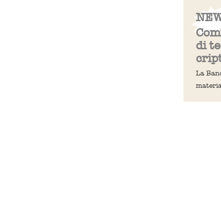
NEW
Comu
di t
crip
La Banc
materia