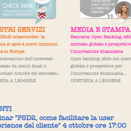
OSTRI SERVIZI
MEDIA E STAMPA
IBAN cross-border: la
Bancaria: Open Banking, sfid
one si apre a nuovi orizzonti
mercato globale e prospettiv
ca in Europa
l'innovazione finanziaria
siderazione dell'interesse
Open banking: sfide nel mer
tato da utenti finali e
globale e prospettive per
ediari nonché del successo...
l'innovazione finanziaria...
NUA A LEGGERE
CONTINUA A LEGGERE
NTI
nar "PSD2, come facilitare la user
rience del cliente" 4 ottobre ore 17:00