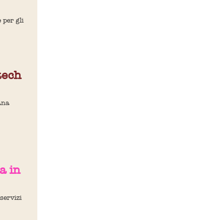
 per gli
tech
ana
a in
servizi