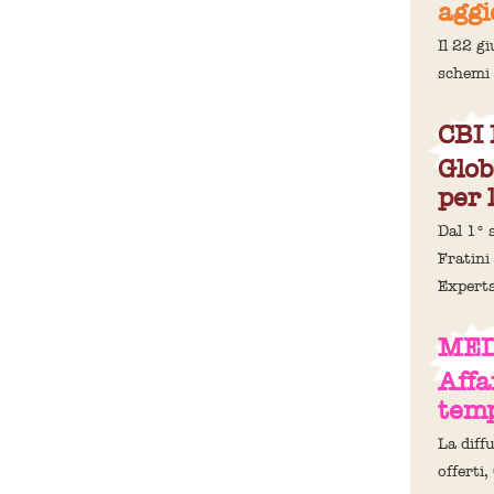
aggi
Il 22 g
schemi 
CBI 
Glob
per l
Dal 1° 
Fratini 
Experts
MED
Affa
temp
La diff
offerti