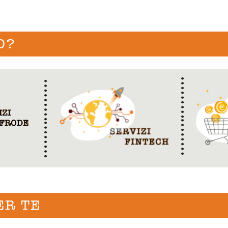
O?
ER TE