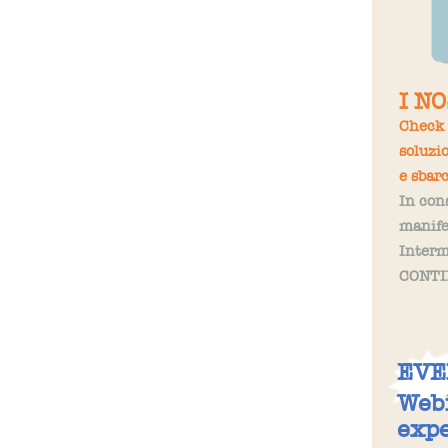
I N
Check 
soluzi
e sbar
In con
manifes
Interm
CONTI
EVE
Webi
expe