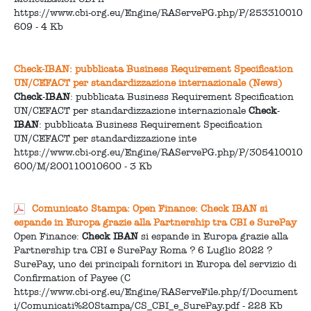
https://www.cbi-org.eu/Engine/RAServePG.php/P/253310010
609 - 4 Kb
Check-IBAN: pubblicata Business Requirement Specification
UN/CEFACT per standardizzazione internazionale (News)
Check
-
IBAN
: pubblicata Business Requirement Specification
UN/CEFACT per standardizzazione internazionale
Check
-
IBAN
: pubblicata Business Requirement Specification
UN/CEFACT per standardizzazione inte
https://www.cbi-org.eu/Engine/RAServePG.php/P/305410010
600/M/200110010600 - 3 Kb
Comunicato Stampa: Open Finance: Check IBAN si
espande in Europa grazie alla Partnership tra CBI e SurePay
Open Finance:
Check
IBAN
si espande in Europa grazie alla
Partnership tra CBI e SurePay Roma ? 6 Luglio 2022 ?
SurePay, uno dei principali fornitori in Europa del servizio di
Confirmation of Payee (C
https://www.cbi-org.eu/Engine/RAServeFile.php/f/Document
i/Comunicati%20Stampa/CS_CBI_e_SurePay.pdf - 228 Kb