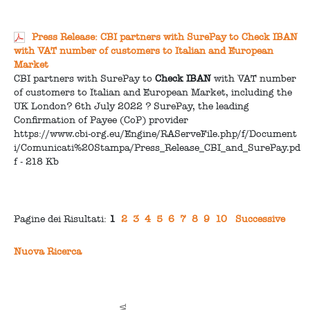
Press Release: CBI partners with SurePay to Check IBAN
with VAT number of customers to Italian and European
Market
CBI partners with SurePay to
Check
IBAN
with VAT number
of customers to Italian and European Market, including the
UK London? 6th July 2022 ? SurePay, the leading
Confirmation of Payee (CoP) provider
https://www.cbi-org.eu/Engine/RAServeFile.php/f/Document
i/Comunicati%20Stampa/Press_Release_CBI_and_SurePay.pd
f - 218 Kb
Pagine dei Risultati:
1
2
3
4
5
6
7
8
9
10
Successive
Nuova Ricerca