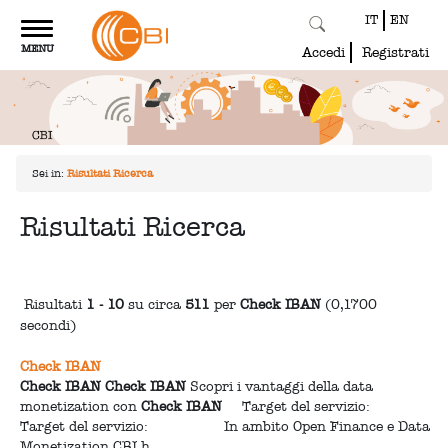
IT
EN
Toggle
MENU
navigation
Accedi
Registrati
Sei in:
Risultati Ricerca
Risultati Ricerca
Risultati
1 - 10
su circa
511
per
Check IBAN
(0,1700
secondi)
Check IBAN
Check
IBAN
Check
IBAN
Scopri i vantaggi della data
monetization con
Check
IBAN
Target del servizio:
Target del servizio: In ambito Open Finance e Data
Monetization CBI h