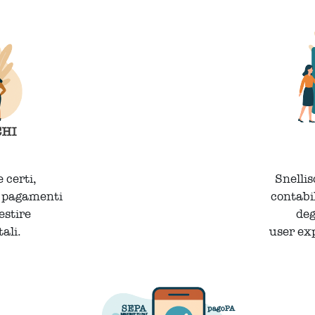
e certi,
Snellis
i pagamenti
contabi
gestire
deg
tali.
user exp