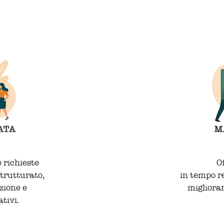
 richieste
O
strutturato,
in tempo r
zione e
miglioran
ativi.