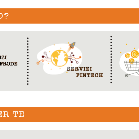
O?
ER TE