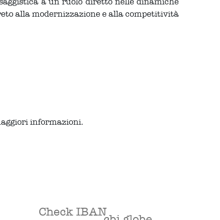
aggistica a un ruolo diretto nelle dinamiche
eto alla modernizzazione e alla competitività
maggiori informazioni.
Check IBAN
cbi globe