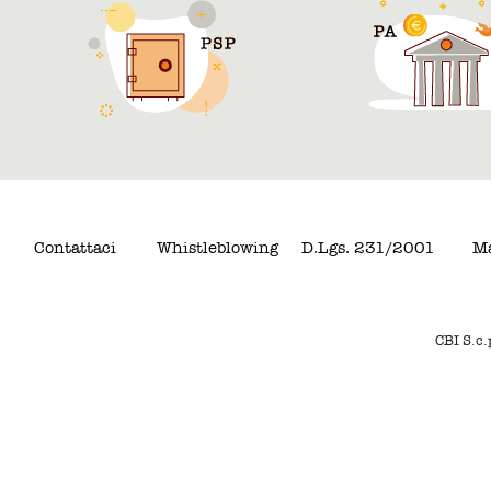
Contattaci
Whistleblowing
D.Lgs. 231/2001
Ma
CBI S.c.