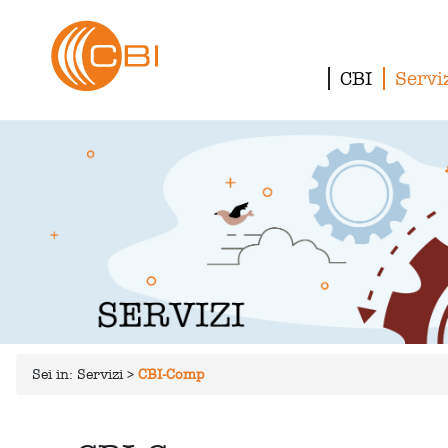
CBI
Servi
Sei in:
Servizi
>
CBI-Comp