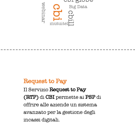
webinar
cbi
Big Data
cbill
mutuitel
Request to Pay
Il Servizio
Request to Pay
(RTP)
di
CBI
permette ai
PSP
di
offrire alle aziende un sistema
avanzato per la gestione degli
incassi digitali.