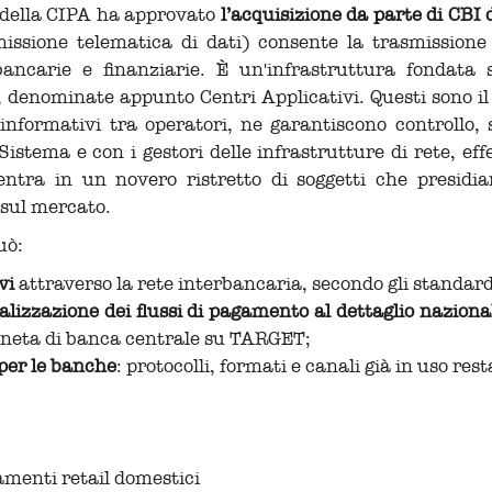
o della CIPA ha approvato
l’acquisizione da parte di CBI 
sione telematica di dati) consente la trasmissione te
ancarie e finanziarie. È un'infrastruttura fondata 
e, denominate appunto Centri Applicativi. Questi sono i
 informativi tra operatori, ne garantiscono controllo, 
Sistema e con i gestori delle infrastrutture di rete, eff
ntra in un novero ristretto di soggetti che presidia
i sul mercato.
uò:
ivi
attraverso la rete interbancaria, secondo gli standard
otalizzazione dei flussi di pagamento al dettaglio naziona
oneta di banca centrale su TARGET;
 per le banche
: protocolli, formati e canali già in uso res
menti retail domestici