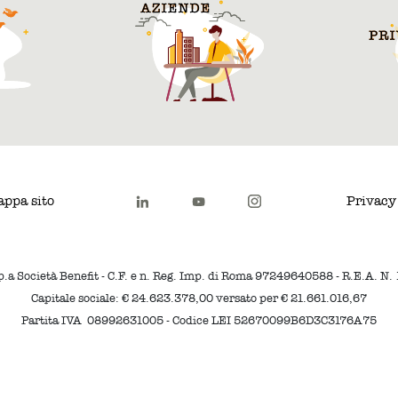
ppa sito
Privacy
p.a Società Benefit - C.F. e n. Reg. Imp. di Roma 97249640588 - R.E.A. N
Capitale sociale: € 24.623.378,00 versato per € 21.661.016,67
Partita IVA 08992631005 - Codice LEI 52670099B6D3C3176A75