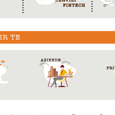
ER TE