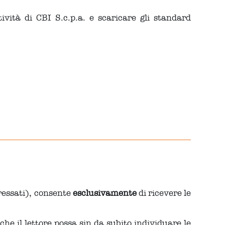
ività di CBI S.c.p.a. e scaricare gli standard
teressati), consente
esclusivamente
di ricevere le
he il lettore possa sin da subito individuare le