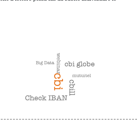
webinar
cbi globe
Big Data
mutuitel
cbi
cbill
Check IBAN