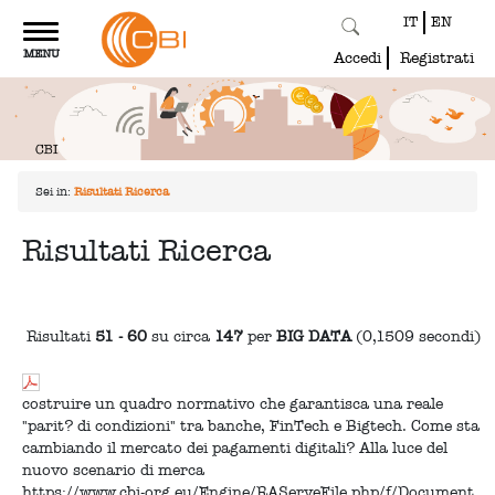
IT
EN
Toggle
MENU
navigation
Accedi
Registrati
Sei in:
Risultati Ricerca
Risultati Ricerca
Risultati
51 - 60
su circa
147
per
BIG DATA
(0,1509 secondi)
costruire un quadro normativo che garantisca una reale
"parit? di condizioni" tra banche, FinTech e Bigtech. Come sta
cambiando il mercato dei pagamenti digitali? Alla luce del
nuovo scenario di merca
https://www.cbi-org.eu/Engine/RAServeFile.php/f/Document