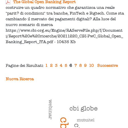
The Global Open Banking Report
costruire un quadro normativo che garantisca una reale
"parit? di condizioni" tra banche, FinTech e Bigtech. Come sta
cambiando il mercato dei pagamenti digitali? Alla luce del
nuovo scenario di merca
https://www.cbi-org.eu/Engine/RAServeFile.php/f/Document
i/Report%20e%20ricerche/20211220_CBI-PwC_Global_Open_
Banking_Report_ITA.pdf - 10435 Kb
Pagine dei Risultati:
1
2
3
4
5
6
7
8
9
10
Successive
Nuova Ricerca
webinar
cbi globe
cbi
mutuitel