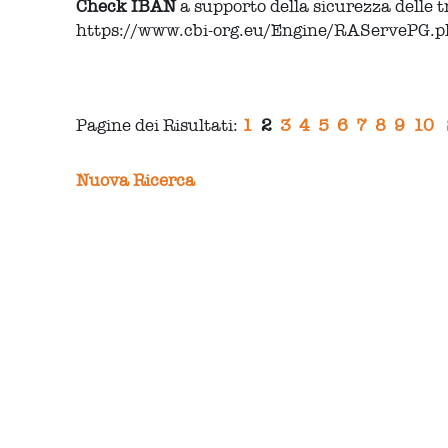
Check
IBAN
a supporto della sicurezza delle 
https://www.cbi-org.eu/Engine/RAServePG
Pagine dei Risultati:
1
2
3
4
5
6
7
8
9
10
Nuova Ricerca