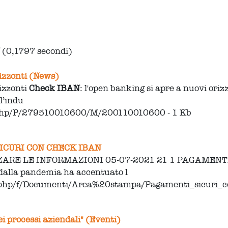
N
(0,1797 secondi)
rizzonti (News)
rizzonti
Check
IBAN
: l'open banking si apre a nuovi or
l’indu
.php/P/279510010600/M/200110010600 - 1 Kb
ICURI CON CHECK IBAN
ARE LE INFORMAZIONI 05-07-2021 21 1 PAGAMENT
a dalla pandemia ha accentuato l
e.php/f/Documenti/Area%20stampa/Pagamenti_sicuri_
i processi aziendali" (Eventi)