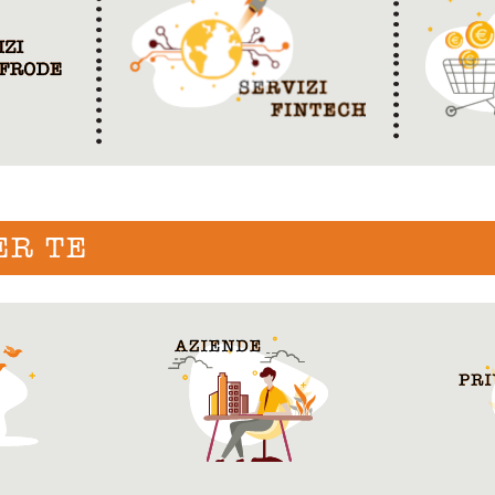
ER TE