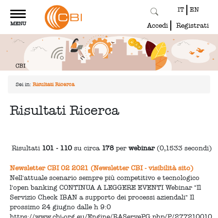
IT
EN
Toggle
MENU
navigation
Accedi
Registrati
Sei in:
Risultati Ricerca
Risultati Ricerca
Risultati
101 - 110
su circa
178
per
webinar
(0,1533 secondi)
Newsletter CBI 02 2021 (Newsletter CBI - visibilità sito)
Nell'attuale scenario sempre più competitivo e tecnologico
l'open banking CONTINUA A LEGGERE EVENTI Webinar "Il
Servizio Check IBAN a supporto dei processi aziendali" Il
prossimo 24 giugno dalle h 9:0
https://www.cbi-org.eu/Engine/RAServePG.php/P/277210010