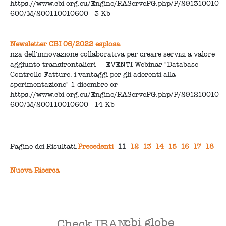
https://www.cbi-org.eu/Engine/RAServePG.php/P/291310010
600/M/200110010600 - 3 Kb
Newsletter CBI 06/2022 esplosa
nza dell'innovazione collaborativa per creare servizi a valore
aggiunto transfrontalieri EVENTI Webinar "Database
Controllo Fatture: i vantaggi per gli aderenti alla
sperimentazione" 1 dicembre or
https://www.cbi-org.eu/Engine/RAServePG.php/P/291210010
600/M/200110010600 - 14 Kb
Pagine dei Risultati:
Precedenti
11
12
13
14
15
16
17
18
Nuova Ricerca
cbi globe
Check IBAN