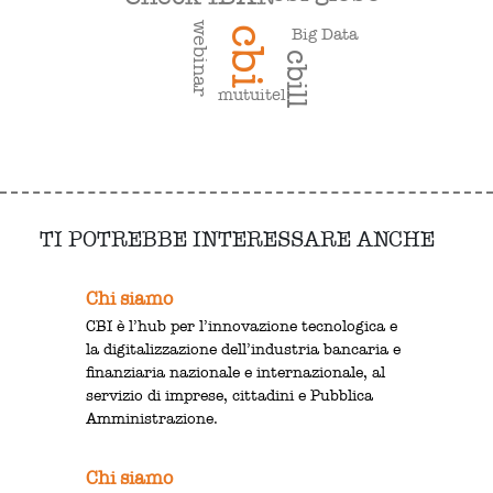
webinar
Big Data
cbi
cbill
mutuitel
TI POTREBBE INTERESSARE ANCHE
Chi siamo
CBI è l’hub per l’innovazione tecnologica e
la digitalizzazione dell’industria bancaria e
finanziaria nazionale e internazionale, al
servizio di imprese, cittadini e Pubblica
Amministrazione.
Chi siamo