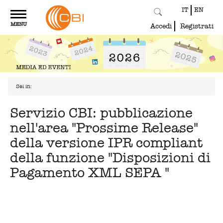
IT
EN
Toggle
MENU
navigation
Accedi
Registrati
Sei in:
Servizio CBI: pubblicazione
nell'area "Prossime Release"
della versione IPR compliant
della funzione "Disposizioni di
Pagamento XML SEPA "