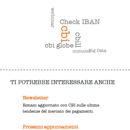
webinar
Check IBAN
cbi
cbill
cbi globe
Big Data
mutuitel
TI POTREBBE INTERESSARE ANCHE
Newsletter
Rimani aggiornato con CBI sulle ultime
tendenze del mercato dei pagamenti.
Prossimi appuntamenti