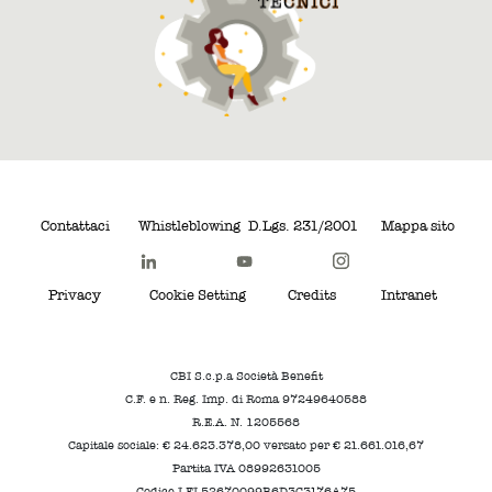
Contattaci
Whistleblowing
D.Lgs. 231/2001
Mappa sito
Privacy
Cookie Setting
Credits
Intranet
CBI S.c.p.a Società Benefit
C.F. e n. Reg. Imp. di Roma 97249640588
R.E.A. N. 1205568
Capitale sociale: € 24.623.378,00 versato per € 21.661.016,67
Partita IVA 08992631005
Codice LEI 52670099B6D3C3176A75