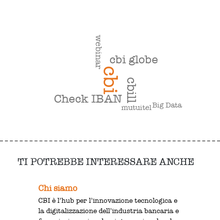
webinar
cbi globe
cbi
cbill
Check IBAN
Big Data
mutuitel
TI POTREBBE INTERESSARE ANCHE
Chi siamo
CBI è l’hub per l’innovazione tecnologica e
la digitalizzazione dell’industria bancaria e