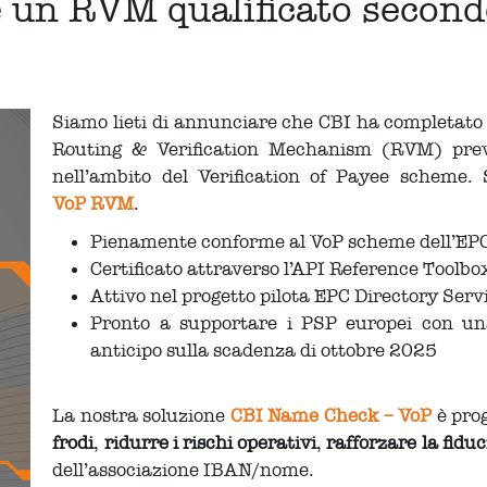
e un RVM qualificato secon
Siamo lieti di annunciare che CBI ha completato 
Routing & Verification Mechanism (RVM) prev
nell’ambito del Verification of Payee scheme.
VoP RVM
.
Pienamente conforme al VoP scheme dell’EP
Certificato attraverso l’API Reference Toolb
Attivo nel progetto pilota EPC Directory Ser
Pronto a supportare i PSP europei con una 
anticipo sulla scadenza di ottobre 2025
La nostra soluzione
CBI Name Check – VoP
è pro
frodi
,
ridurre i rischi operativi
,
rafforzare la fiduc
dell’associazione IBAN/nome.