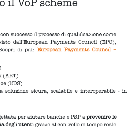
do il VoP scheme
con successo il processo di qualificazione come
isto dall’European Payments Council (EPC),
 Scopri di più:
European Payments Council –
C
ox (ART)
vice (EDS)
soluzione sicura, scalabile e interoperabile - in
gettata per aiutare banche e PSP a
prevenire le
ia degli utenti
grazie al controllo in tempo reale