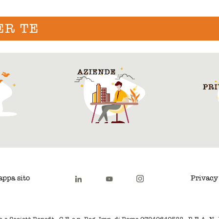
ER TE
ppa sito
Privacy