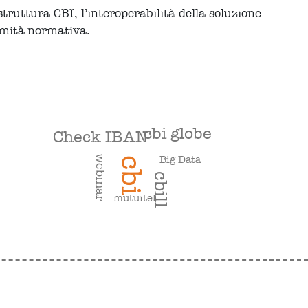
truttura CBI, l’interoperabilità della soluzione
ormità normativa.
cbi globe
Check IBAN
Big Data
webinar
cbi
cbill
mutuitel