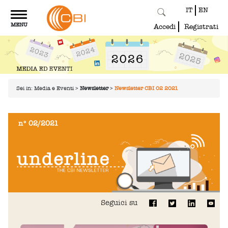
IT
EN
Toggle
MENU
navigation
Accedi
Registrati
Sei in:
Media e Eventi
>
Newsletter
>
Newsletter CBI 02 2021
n° 02/2021
Seguici su