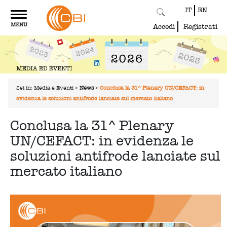
IT
EN
Toggle
MENU
navigation
Accedi
Registrati
Sei in:
Media e Eventi
>
News
>
Conclusa la 31^ Plenary UN/CEFACT: in
evidenza le soluzioni antifrode lanciate sul mercato italiano
Conclusa la 31^ Plenary
UN/CEFACT: in evidenza le
soluzioni antifrode lanciate sul
mercato italiano