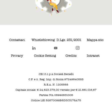
Contattaci
Whistleblowing
D.Lgs. 231/2001
Mappa sito
Privacy
Cookie Setting
Credits
Intranet
CBI S.c.p.a Società Benefit
C.F. e n. Reg. Imp. di Roma 97249640588
R.E.A. N. 1205568
Capitale sociale: € 24.623.378,00 versato per € 21.661.016,67
Partita IVA 08992631005
Codice LEI 52670099B6D3C3176A75