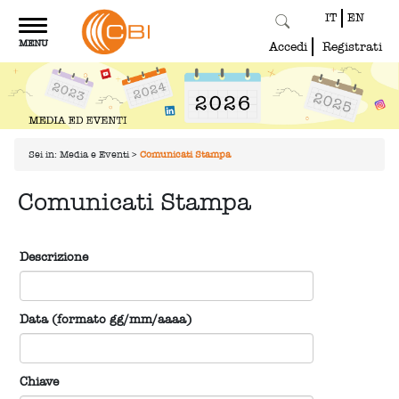
IT
EN
Toggle
MENU
navigation
Accedi
Registrati
Sei in:
Media e Eventi
>
Comunicati Stampa
Comunicati Stampa
Descrizione
Data (formato gg/mm/aaaa)
Chiave