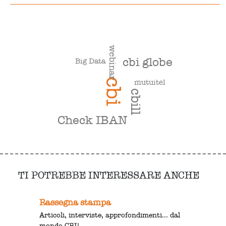
webinar
cbi globe
Big Data
cbi
mutuitel
cbill
Check IBAN
TI POTREBBE INTERESSARE ANCHE
Rassegna stampa
Articoli, interviste, approfondimenti... dal
mondo CBI!