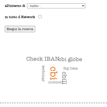
all'interno di
in tutto il Network
Check IBAN
cbi globe
webinar
Big Data
cbi
cbill
mutuitel