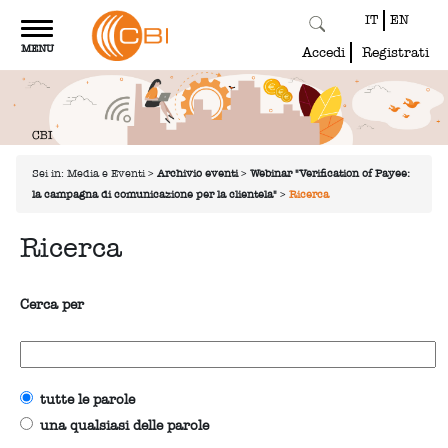
IT
EN
Toggle
MENU
navigation
Accedi
Registrati
Sei in:
Media e Eventi
>
Archivio eventi
>
Webinar "Verification of Payee:
la campagna di comunicazione per la clientela"
>
Ricerca
Ricerca
Cerca per
tutte le parole
una qualsiasi delle parole