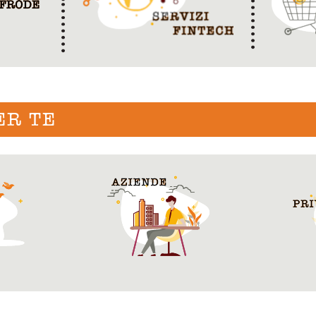
ER TE