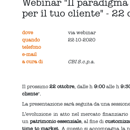
Webinar "Il paradigma 
per il tuo cliente" - 2
dove
via webinar
quando
22-10-2020
telefono
e-mail
a cura di
CBI S.c.p.a.
Il prossimo
22 ottobre
, dalle h
9:00
alle h
9:3
cliente
".
La presentazione sarà seguita da una session
L’evoluzione in atto nel mercato finanziari
un
patrimonio essenziale
, al fine di
customizzar
time to market
. A questo si accompagna la ne