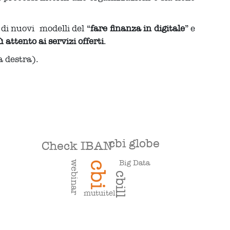
di nuovi modelli del “
fare finanza in digitale
” e
 attento ai servizi offerti
.
 a destra).
cbi globe
Check IBAN
Big Data
webinar
cbi
cbill
mutuitel