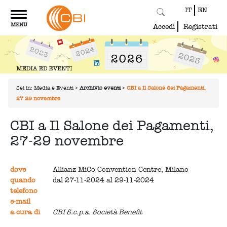
IT
EN
Toggle
MENU
navigation
Accedi
Registrati
Sei in:
Media e Eventi
>
Archivio eventi
>
CBI a Il Salone dei Pagamenti,
27-29 novembre
CBI a Il Salone dei Pagamenti,
27-29 novembre
dove
Allianz MiCo Convention Centre, Milano
quando
dal 27-11-2024 al 29-11-2024
telefono
e-mail
a cura di
CBI S.c.p.a. Società Benefit