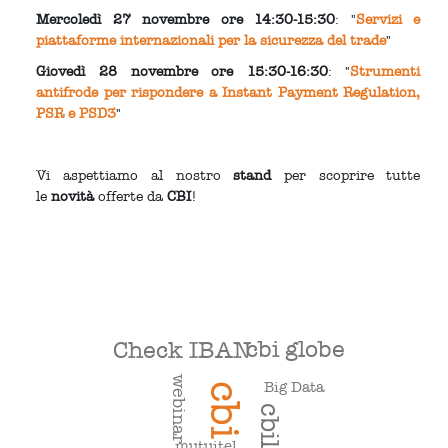
Mercoledì 27 novembre ore 14:30-15:30
:
"
Servizi e
piattaforme internazionali per la sicurezza del trade​
"
Giovedì 28 novembre ore 15:30-16:30
: "
Strumenti
antifrode per rispondere a Instant Payment Regulation,
PSR e PSD3
"
Vi aspettiamo al nostro
stand
per scoprire tutte
le
novità
offerte da
CBI
!
cbi globe
Check IBAN
webinar
Big Data
cbi
cbill
mutuitel