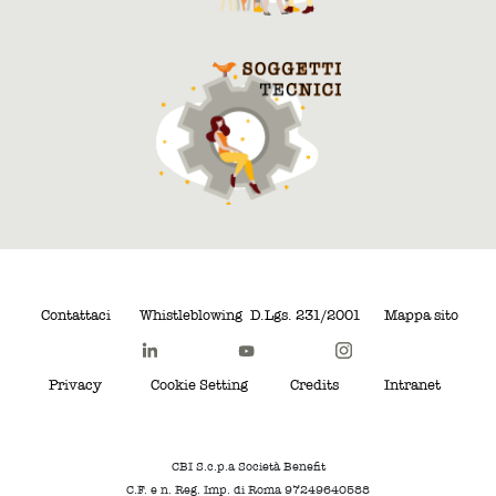
Contattaci
Whistleblowing
D.Lgs. 231/2001
Mappa sito
Privacy
Cookie Setting
Credits
Intranet
CBI S.c.p.a Società Benefit
C.F. e n. Reg. Imp. di Roma 97249640588