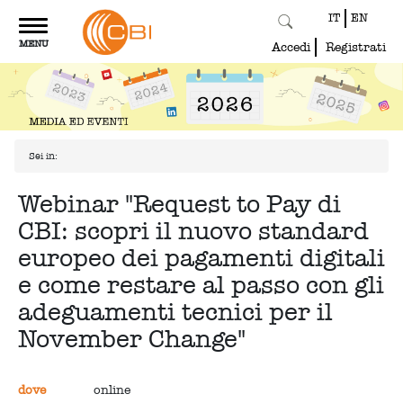
IT
EN
Toggle
MENU
navigation
Accedi
Registrati
Sei in:
Webinar "Request to Pay di
CBI: scopri il nuovo standard
europeo dei pagamenti digitali
e come restare al passo con gli
adeguamenti tecnici per il
November Change"
dove
online