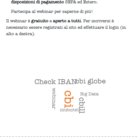
disposizioni di pagamento
SEPA ed Estero.
Partecipa al webinar per saperne di più!
Il webinar è
gratuito
e
aperto a tutti
. Per iscriversi è
necessario essere registrati al sito ed effettuare il login (in
alto a destra).
cbi globe
Check IBAN
webinar
cbi
Big Data
cbill
mutuitel