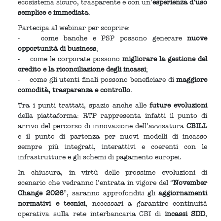
ecosistema sicuro, trasparente e con un’
esperienza d’uso
semplice e immediata
.
Partecipa al webinar per scoprire:
- come banche e PSP possono generare
nuove
opportunità di business
;
- come le corporate possono
migliorare la gestione del
credito e la riconciliazione degli incassi
;
- come gli utenti finali possono beneficiare di
maggiore
comodità, trasparenza e controllo
.
Tra i punti trattati, spazio anche alle
future evoluzioni
della piattaforma: RTP rappresenta infatti il punto di
arrivo del percorso di innovazione dell’avvisatura
CBILL
e il punto di partenza per nuovi modelli di incasso
sempre più integrati, interattivi e coerenti con le
infrastrutture e gli schemi di pagamento europei.
In chiusura, in virtù delle prossime evoluzioni di
scenario che vedranno l’entrata in vigore del “
November
Change 2026
”, saranno approfonditi gli
aggiornamenti
normativi e tecnici
, necessari a garantire continuità
operativa sulla rete interbancaria CBI di
incassi SDD
,