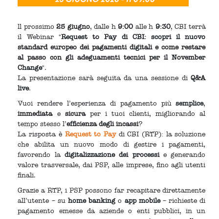
ll prossimo
25 giugno
, dalle h
9:00
alle h
9:30
, CBI terrà
il Webinar "
Request to Pay di CBI: scopri il nuovo
standard europeo dei pagamenti digitali e come restare
al passo con gli adeguamenti tecnici per il November
Change
".
La presentazione sarà seguita da una sessione di
Q&A
live
.
Vuoi rendere l’esperienza di pagamento più
semplice
,
immediata
e
sicura
per i tuoi clienti, migliorando al
tempo stesso l’
efficienza degli incassi
?
La risposta è
Request to Pay
di CBI (RTP): la soluzione
che abilita un nuovo modo di gestire i pagamenti,
favorendo la
digitalizzazione dei processi
e generando
valore trasversale, dai PSP, alle imprese, fino agli utenti
finali.
Grazie a RTP, i PSP possono far recapitare direttamente
all’utente – su
home banking
o
app mobile
– richieste di
pagamento emesse da aziende o enti pubblici, in un