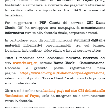
propri clienti il servizio di
Verification of Payee (VoP)
,
finalizzato a rafforzare la sicurezza dei pagamenti attraverso
la verifica della corrispondenza tra IBAN e nome del
beneficiario.
Per supportare i
PSP Clienti
del servizio
CBI Name
Check
, CBI ha sviluppato una
campagna di comunicazione
informativa
rivolta alla clientela finale, corporate e retail.
In particolare, sono disponibili molteplici
strumenti digitali e
materiali informativi
personalizzabili, tra cui banner,
locandine, infografiche, video pillole e layout per newsletter.
Tutti i materiali sono accessibili nell’
area riservata
del
sito
www.cbi-org.eu
, sezione
Name Check – Comunicazione
.
L’accesso è gratuito previa registrazione nella
pagina
https://www.cbi-org.eu/Selezione-Tipo-Registrazione
,
selezionando il profilo “Soci e Clienti” e utilizzando la propria
email professionale.
Oltre a ciò è online una
landing page sul sito CBI dedicata alla
Verification of Payee
, utile da integrare nelle comunicazioni
verso la clientela.