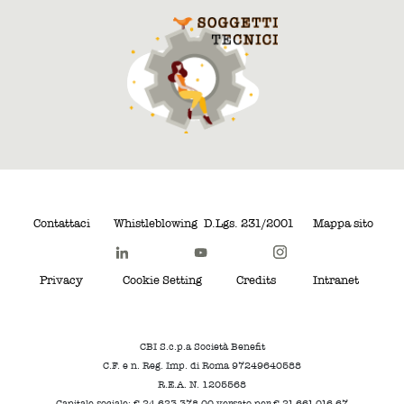
Contattaci
Whistleblowing
D.Lgs. 231/2001
Mappa sito
Privacy
Cookie Setting
Credits
Intranet
CBI S.c.p.a Società Benefit
C.F. e n. Reg. Imp. di Roma 97249640588
R.E.A. N. 1205568
Capitale sociale: € 24.623.378,00 versato per € 21.661.016,67