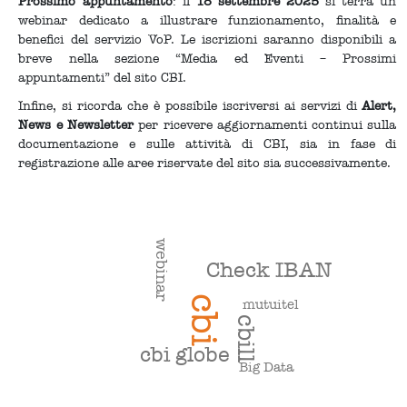
Prossimo appuntamento
: il
18 settembre 2025
si terrà un
webinar dedicato a illustrare funzionamento, finalità e
benefici del servizio VoP. Le iscrizioni saranno disponibili a
breve nella sezione “Media ed Eventi – Prossimi
appuntamenti” del sito CBI.
Infine, si ricorda che è possibile iscriversi ai servizi di
Alert,
News e Newsletter
per ricevere aggiornamenti continui sulla
documentazione e sulle attività di CBI, sia in fase di
registrazione alle aree riservate del sito sia successivamente.
webinar
Check IBAN
cbi
mutuitel
cbill
cbi globe
Big Data