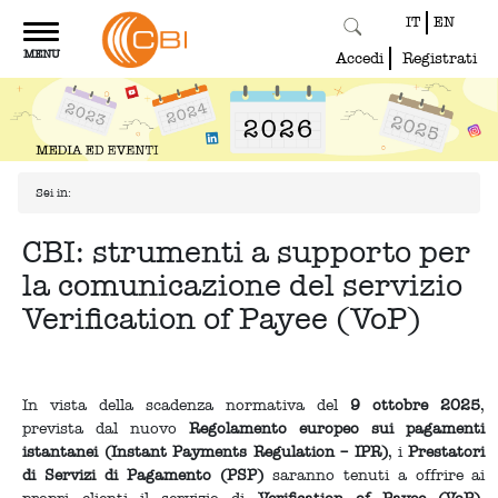
IT
EN
Toggle
MENU
navigation
Accedi
Registrati
Sei in:
CBI: strumenti a supporto per
la comunicazione del servizio
Verification of Payee (VoP)
In vista della scadenza normativa del
9 ottobre 2025
,
prevista dal nuovo
Regolamento europeo sui pagamenti
istantanei (Instant Payments Regulation – IPR)
, i
Prestatori
di Servizi di Pagamento (PSP)
saranno tenuti a offrire ai